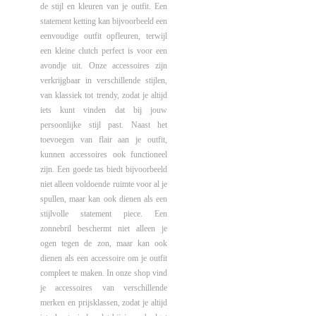
de stijl en kleuren van je outfit. Een
statement ketting kan bijvoorbeeld een
eenvoudige outfit opfleuren, terwijl
een kleine clutch perfect is voor een
avondje uit. Onze accessoires zijn
verkrijgbaar in verschillende stijlen,
van klassiek tot trendy, zodat je altijd
iets kunt vinden dat bij jouw
persoonlijke stijl past. Naast het
toevoegen van flair aan je outfit,
kunnen accessoires ook functioneel
zijn. Een goede tas biedt bijvoorbeeld
niet alleen voldoende ruimte voor al je
spullen, maar kan ook dienen als een
stijlvolle statement piece. Een
zonnebril beschermt niet alleen je
ogen tegen de zon, maar kan ook
dienen als een accessoire om je outfit
compleet te maken. In onze shop vind
je accessoires van verschillende
merken en prijsklassen, zodat je altijd