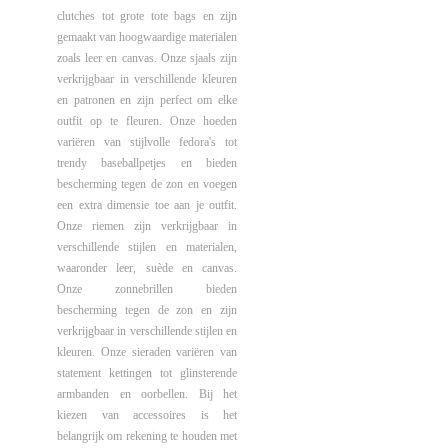
clutches tot grote tote bags en zijn
gemaakt van hoogwaardige materialen
zoals leer en canvas. Onze sjaals zijn
verkrijgbaar in verschillende kleuren
en patronen en zijn perfect om elke
outfit op te fleuren. Onze hoeden
variëren van stijlvolle fedora's tot
trendy baseballpetjes en bieden
bescherming tegen de zon en voegen
een extra dimensie toe aan je outfit.
Onze riemen zijn verkrijgbaar in
verschillende stijlen en materialen,
waaronder leer, suède en canvas.
Onze zonnebrillen bieden
bescherming tegen de zon en zijn
verkrijgbaar in verschillende stijlen en
kleuren. Onze sieraden variëren van
statement kettingen tot glinsterende
armbanden en oorbellen. Bij het
kiezen van accessoires is het
belangrijk om rekening te houden met