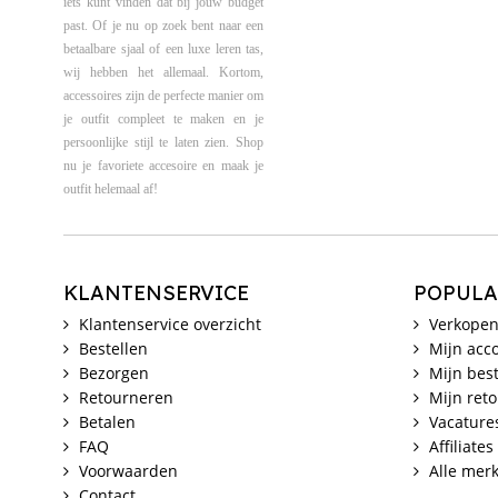
iets kunt vinden dat bij jouw budget
past. Of je nu op zoek bent naar een
betaalbare sjaal of een luxe leren tas,
wij hebben het allemaal. Kortom,
accessoires zijn de perfecte manier om
je outfit compleet te maken en je
persoonlijke stijl te laten zien. Shop
nu je favoriete accesoire en maak je
outfit helemaal af!
KLANTENSERVICE
POPULA
Klantenservice overzicht
Verkopen
Bestellen
Mijn acc
Bezorgen
Mijn best
Retourneren
Mijn ret
Betalen
Vacature
FAQ
Affiliates
Voorwaarden
Alle mer
Contact