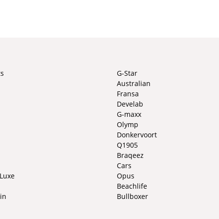
ts
G-Star
Australian
Fransa
Develab
G-maxx
Olymp
Donkervoort
Q1905
Braqeez
Cars
 Luxe
Opus
Beachlife
in
Bullboxer