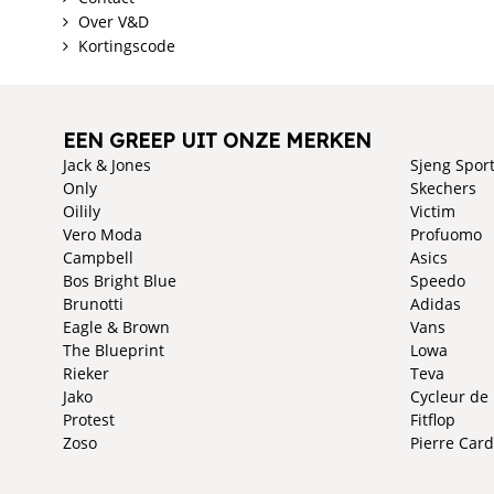
Over V&D
Kortingscode
EEN GREEP UIT ONZE MERKEN
Jack & Jones
Sjeng Spor
Only
Skechers
Oilily
Victim
Vero Moda
Profuomo
Campbell
Asics
Bos Bright Blue
Speedo
Brunotti
Adidas
Eagle & Brown
Vans
The Blueprint
Lowa
Rieker
Teva
Jako
Cycleur de
Protest
Fitflop
Zoso
Pierre Card