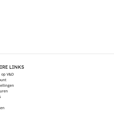
IRE LINKS
 op V&D
ount
ellingen
ouren
s
ken