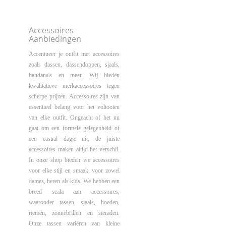
Accessoires
Aanbiedingen
Accentueer je outfit met accessoires
zoals dassen, dassendoppen, sjaals,
bandana's en meer. Wij bieden
kwalitatieve merkaccessoires tegen
scherpe prijzen. Accessoires zijn van
essentieel belang voor het voltooien
van elke outfit. Ongeacht of het nu
gaat om een ​​formele gelegenheid of
een casual dagje uit, de juiste
accessoires maken altijd het verschil.
In onze shop bieden we accessoires
voor elke stijl en smaak, voor zowel
dames, heren als kids. We hebben een
breed scala aan accessoires,
waaronder tassen, sjaals, hoeden,
riemen, zonnebrillen en sieraden.
Onze tassen variëren van kleine