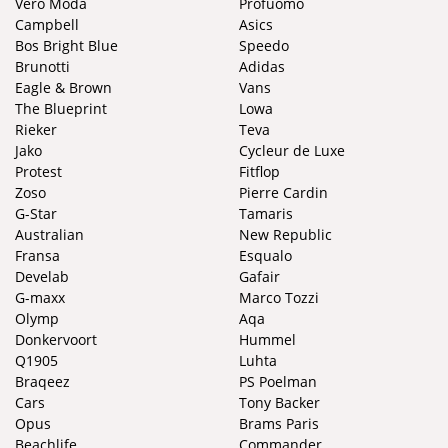
Vero Moda
Profuomo
Campbell
Asics
Bos Bright Blue
Speedo
Brunotti
Adidas
Eagle & Brown
Vans
The Blueprint
Lowa
Rieker
Teva
Jako
Cycleur de Luxe
Protest
Fitflop
Zoso
Pierre Cardin
G-Star
Tamaris
Australian
New Republic
Fransa
Esqualo
Develab
Gafair
G-maxx
Marco Tozzi
Olymp
Aqa
Donkervoort
Hummel
Q1905
Luhta
Braqeez
PS Poelman
Cars
Tony Backer
Opus
Brams Paris
Beachlife
Commander