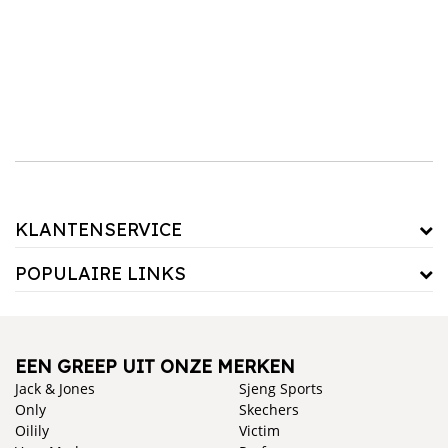
hygiënisch en veilig te gebruiken. Verken ook
kleurlenzen
als je een nieuwe look wilt
proberen zonder concessies te doen aan zicht.
KLANTENSERVICE
POPULAIRE LINKS
EEN GREEP UIT ONZE MERKEN
Jack & Jones
Sjeng Sports
Only
Skechers
Oilily
Victim