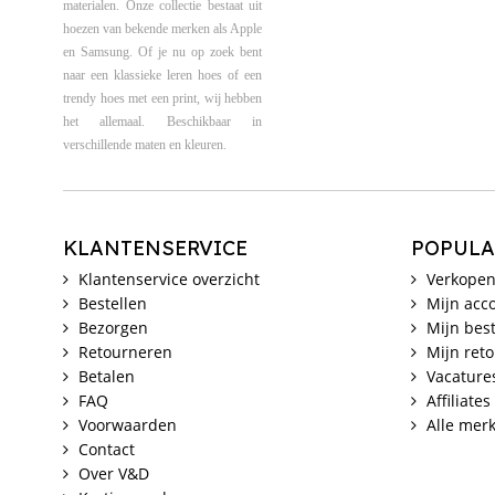
materialen. Onze collectie bestaat uit
hoezen van bekende merken als Apple
en Samsung. Of je nu op zoek bent
naar een klassieke leren hoes of een
trendy hoes met een print, wij hebben
het allemaal. Beschikbaar in
verschillende maten en kleuren.
KLANTENSERVICE
POPULA
Klantenservice overzicht
Verkopen
Bestellen
Mijn acc
Bezorgen
Mijn best
Retourneren
Mijn ret
Betalen
Vacature
FAQ
Affiliates
Voorwaarden
Alle mer
Contact
Over V&D