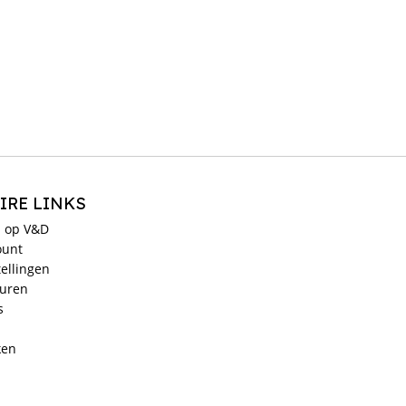
IRE LINKS
 op V&D
ount
ellingen
ouren
s
ken