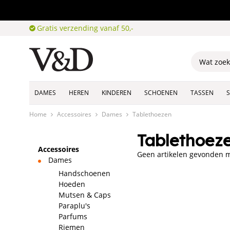
Gratis verzending vanaf 50,-
DAMES
HEREN
KINDEREN
SCHOENEN
TASSEN
Home
Accessoires
Dames
Tablethoezen
Tablethoez
Accessoires
Geen artikelen gevonden me
Dames
Handschoenen
Hoeden
Mutsen & Caps
Paraplu's
Parfums
Riemen