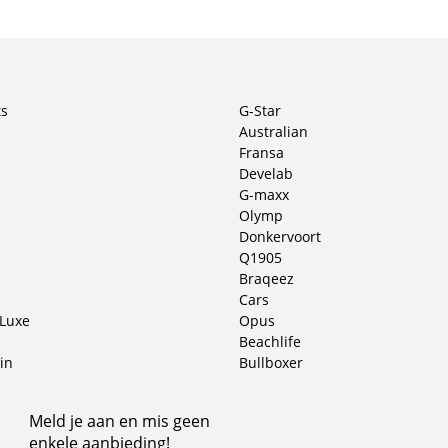
ts
G-Star
Australian
Fransa
Develab
G-maxx
Olymp
Donkervoort
Q1905
Braqeez
Cars
 Luxe
Opus
Beachlife
in
Bullboxer
Meld je aan en mis geen
enkele aanbieding!