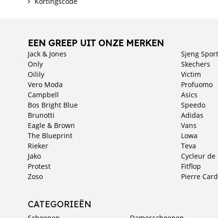
Kortingscode
EEN GREEP UIT ONZE MERKEN
Jack & Jones
Sjeng Spor
Only
Skechers
Oilily
Victim
Vero Moda
Profuomo
Campbell
Asics
Bos Bright Blue
Speedo
Brunotti
Adidas
Eagle & Brown
Vans
The Blueprint
Lowa
Rieker
Teva
Jako
Cycleur de
Protest
Fitflop
Zoso
Pierre Card
CATEGORIEËN
Schoenen
Damesschoenen