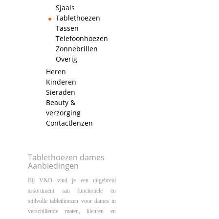
Sjaals
Tablethoezen
Tassen
Telefoonhoezen
Zonnebrillen
Overig
Heren
Kinderen
Sieraden
Beauty &
verzorging
Contactlenzen
Tablethoezen dames
Aanbiedingen
Bij V&D vind je een uitgebreid
assortiment aan functionele en
stijlvolle tablethoezen voor dames in
verschillende maten, kleuren en