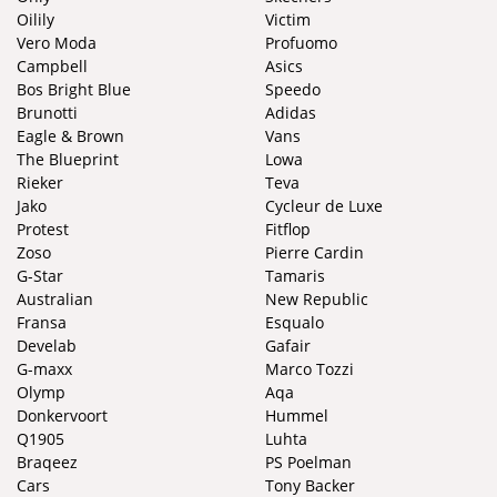
Oilily
Victim
Vero Moda
Profuomo
Campbell
Asics
Bos Bright Blue
Speedo
Brunotti
Adidas
Eagle & Brown
Vans
The Blueprint
Lowa
Rieker
Teva
Jako
Cycleur de Luxe
Protest
Fitflop
Zoso
Pierre Cardin
G-Star
Tamaris
Australian
New Republic
Fransa
Esqualo
Develab
Gafair
G-maxx
Marco Tozzi
Olymp
Aqa
Donkervoort
Hummel
Q1905
Luhta
Braqeez
PS Poelman
Cars
Tony Backer