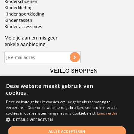
Kinderschoenen
Kinderkleding
Kinder sportkleding
Kinder tassen
Kinder accessoires
Meld je aan en mis geen
enkele aanbieding!
VEILIG SHOPPEN
VOLG ONS
Deze website maakt gebruik van
cookies.
Deze website gebruikt cookies om uw gebruikerservaring te
verbeteren. Door onze website te gebruiken, stemt u in met alle
cookies in overeenstemming met ons Cookiebeleid.
Lees verder
DETAILS WEERGEVEN
© 1877 - 2025 - V&D
ALLES ACCEPTEREN