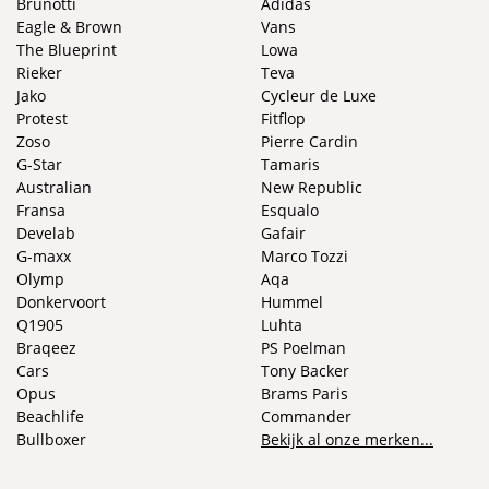
Brunotti
Adidas
Eagle & Brown
Vans
The Blueprint
Lowa
Rieker
Teva
Jako
Cycleur de Luxe
Protest
Fitflop
Zoso
Pierre Cardin
G-Star
Tamaris
Australian
New Republic
Fransa
Esqualo
Develab
Gafair
G-maxx
Marco Tozzi
Olymp
Aqa
Donkervoort
Hummel
Q1905
Luhta
Braqeez
PS Poelman
Cars
Tony Backer
Opus
Brams Paris
Beachlife
Commander
Bullboxer
Bekijk al onze merken...