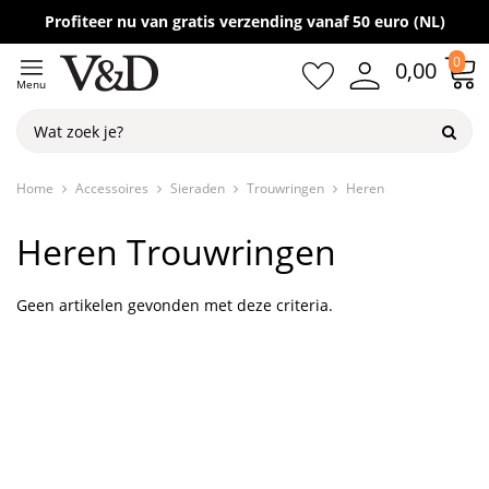
Gratis verzending vanaf 50,-
Profiteer nu van gratis verzending vanaf 50 euro (NL)
0
0,00
Menu
Home
Accessoires
Sieraden
Trouwringen
Heren
Heren Trouwringen
Geen artikelen gevonden met deze criteria.