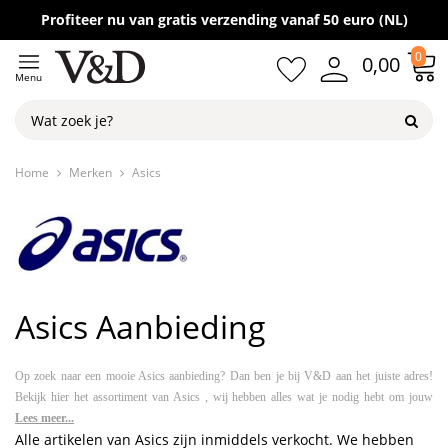
Gratis verzending vanaf 50,-
Profiteer nu van gratis verzending vanaf 50 euro (NL)
0
0,00
Menu
Home
Merken
Asics
Asics Aanbieding
Op zoek naar een mooie Asics aanbieding? Dan ben je bij V&D aan het juiste adres!
Bekijk hier het assortiment van Asics , wij hebben alles wat je nodig hebt om jouw
garderobe compleet te maken. Laat je inspireren en geef jouw look een upgrade!
Lees meer...
Alle artikelen van Asics zijn inmiddels verkocht. We hebben