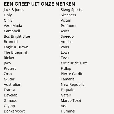
EEN GREEP UIT ONZE MERKEN
Jack & Jones
Sjeng Sports
Only
Skechers
Oilily
Victim
Vero Moda
Profuomo
Campbell
Asics
Bos Bright Blue
Speedo
Brunotti
Adidas
Eagle & Brown
Vans
The Blueprint
Lowa
Rieker
Teva
Jako
Cycleur de Luxe
Protest
Fitflop
Zoso
Pierre Cardin
G-Star
Tamaris
Australian
New Republic
Fransa
Esqualo
Develab
Gafair
G-maxx
Marco Tozzi
Olymp
Aqa
Donkervoort
Hummel