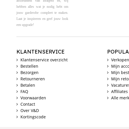
assortiment van Braqeez en, wij
hebben alles wat je nodig hebt om
jouw garderobe compleet te maken.
Laat je inspireren en geef jouw look
een upgrade!
KLANTENSERVICE
POPULA
Klantenservice overzicht
Verkopen
Bestellen
Mijn acc
Bezorgen
Mijn best
Retourneren
Mijn ret
Betalen
Vacature
FAQ
Affiliates
Voorwaarden
Alle mer
Contact
Over V&D
Kortingscode