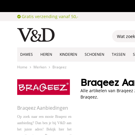
Gratis verzending vanaf 50,-
DAMES
HEREN
KINDEREN
SCHOENEN
TASSEN
Home
Merken
Braqeez
Braqeez Aa
Alle artikelen van Braqeez
Braqeez.
Braqeez Aanbiedingen
Op zoek naar een mooie Braqeez en
aanbieding? Dan ben je bij V&D aan
het juiste adres! Bekijk hier het