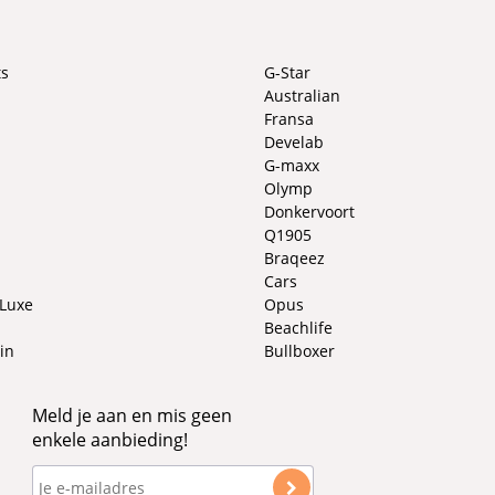
ts
G-Star
Australian
Fransa
Develab
G-maxx
Olymp
Donkervoort
Q1905
Braqeez
Cars
 Luxe
Opus
Beachlife
in
Bullboxer
Meld je aan en mis geen
enkele aanbieding!