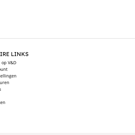
IRE LINKS
 op V&D
ount
ellingen
ouren
s
ken