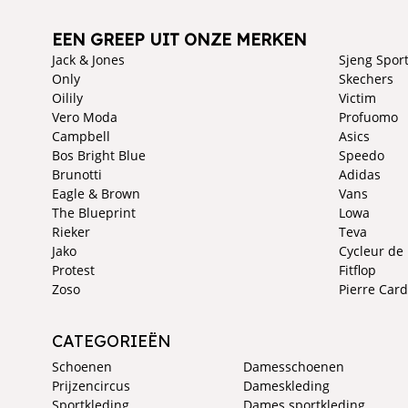
EEN GREEP UIT ONZE MERKEN
Jack & Jones
Sjeng Spor
Only
Skechers
Oilily
Victim
Vero Moda
Profuomo
Campbell
Asics
Bos Bright Blue
Speedo
Brunotti
Adidas
Eagle & Brown
Vans
The Blueprint
Lowa
Rieker
Teva
Jako
Cycleur de
Protest
Fitflop
Zoso
Pierre Card
CATEGORIEËN
Schoenen
Damesschoenen
Prijzencircus
Dameskleding
Sportkleding
Dames sportkleding