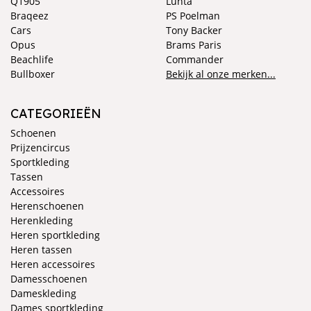
Q1905
Luhta
Braqeez
PS Poelman
Cars
Tony Backer
Opus
Brams Paris
Beachlife
Commander
Bullboxer
Bekijk al onze merken...
CATEGORIEËN
Schoenen
Prijzencircus
Sportkleding
Tassen
Accessoires
Herenschoenen
Herenkleding
Heren sportkleding
Heren tassen
Heren accessoires
Damesschoenen
Dameskleding
Dames sportkleding