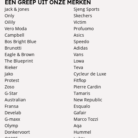
EEN GREEP UIT ONZE MERKEN
Jack & Jones
Sjeng Sports
Only
Skechers
Oilily
Victim
Vero Moda
Profuomo
Campbell
Asics
Bos Bright Blue
Speedo
Brunotti
Adidas
Eagle & Brown
Vans
The Blueprint
Lowa
Rieker
Teva
Jako
Cycleur de Luxe
Protest
Fitflop
Zoso
Pierre Cardin
G-Star
Tamaris
Australian
New Republic
Fransa
Esqualo
Develab
Gafair
G-maxx
Marco Tozzi
Olymp
Aqa
Donkervoort
Hummel