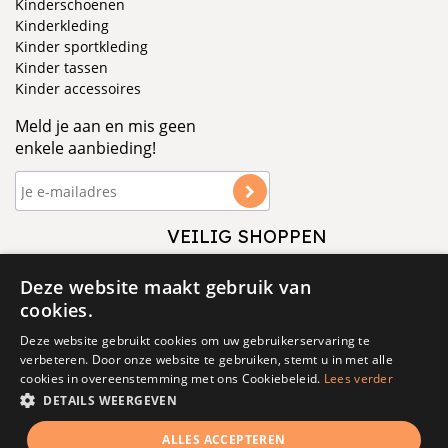
Kinderschoenen
Kinderkleding
Kinder sportkleding
Kinder tassen
Kinder accessoires
Meld je aan en mis geen
enkele aanbieding!
VEILIG SHOPPEN
VOLG ONS
Deze website maakt gebruik van
cookies.
Deze website gebruikt cookies om uw gebruikerservaring te
verbeteren. Door onze website te gebruiken, stemt u in met alle
cookies in overeenstemming met ons Cookiebeleid.
Lees verder
DETAILS WEERGEVEN
© 1877 - 2025 - V&D
ALLES ACCEPTEREN