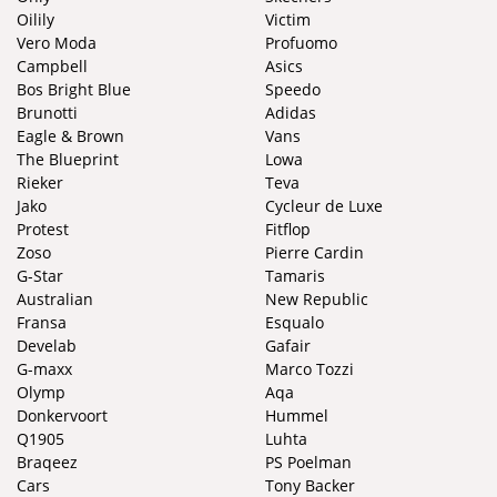
Oilily
Victim
Vero Moda
Profuomo
Campbell
Asics
Bos Bright Blue
Speedo
Brunotti
Adidas
Eagle & Brown
Vans
The Blueprint
Lowa
Rieker
Teva
Jako
Cycleur de Luxe
Protest
Fitflop
Zoso
Pierre Cardin
G-Star
Tamaris
Australian
New Republic
Fransa
Esqualo
Develab
Gafair
G-maxx
Marco Tozzi
Olymp
Aqa
Donkervoort
Hummel
Q1905
Luhta
Braqeez
PS Poelman
Cars
Tony Backer