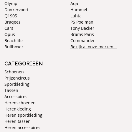
Olymp
Aqa
Donkervoort
Hummel
Q1905
Luhta
Braqeez
PS Poelman
Cars
Tony Backer
Opus
Brams Paris
Beachlife
Commander
Bullboxer
Bekijk al onze merken...
CATEGORIEËN
Schoenen
Prijzencircus
Sportkleding
Tassen
Accessoires
Herenschoenen
Herenkleding
Heren sportkleding
Heren tassen
Heren accessoires