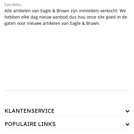
nodig hebt om jouw garderobe compleet te maken. Laat je inspireren en geef jouw look
Lees meer...
Alle artikelen van Eagle & Brown zijn inmiddels verkocht. We
een upgrade!
hebben elke dag nieuw aanbod dus hou onze site goed in de
gaten voor nieuwe artikelen van Eagle & Brown.
KLANTENSERVICE
POPULAIRE LINKS