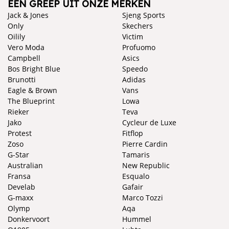
EEN GREEP UIT ONZE MERKEN
Jack & Jones
Sjeng Sports
Only
Skechers
Oilily
Victim
Vero Moda
Profuomo
Campbell
Asics
Bos Bright Blue
Speedo
Brunotti
Adidas
Eagle & Brown
Vans
The Blueprint
Lowa
Rieker
Teva
Jako
Cycleur de Luxe
Protest
Fitflop
Zoso
Pierre Cardin
G-Star
Tamaris
Australian
New Republic
Fransa
Esqualo
Develab
Gafair
G-maxx
Marco Tozzi
Olymp
Aqa
Donkervoort
Hummel