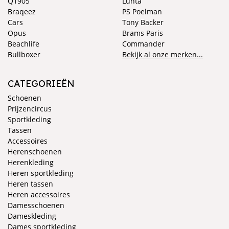
Q1905
Luhta
Braqeez
PS Poelman
Cars
Tony Backer
Opus
Brams Paris
Beachlife
Commander
Bullboxer
Bekijk al onze merken...
CATEGORIEËN
Schoenen
Prijzencircus
Sportkleding
Tassen
Accessoires
Herenschoenen
Herenkleding
Heren sportkleding
Heren tassen
Heren accessoires
Damesschoenen
Dameskleding
Dames sportkleding