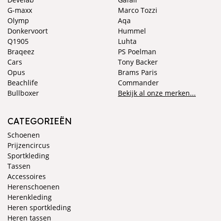
G-maxx
Marco Tozzi
Olymp
Aqa
Donkervoort
Hummel
Q1905
Luhta
Braqeez
PS Poelman
Cars
Tony Backer
Opus
Brams Paris
Beachlife
Commander
Bullboxer
Bekijk al onze merken...
CATEGORIEËN
Schoenen
Prijzencircus
Sportkleding
Tassen
Accessoires
Herenschoenen
Herenkleding
Heren sportkleding
Heren tassen