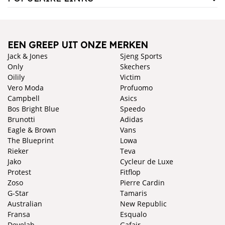
EEN GREEP UIT ONZE MERKEN
Jack & Jones
Sjeng Sports
Only
Skechers
Oilily
Victim
Vero Moda
Profuomo
Campbell
Asics
Bos Bright Blue
Speedo
Brunotti
Adidas
Eagle & Brown
Vans
The Blueprint
Lowa
Rieker
Teva
Jako
Cycleur de Luxe
Protest
Fitflop
Zoso
Pierre Cardin
G-Star
Tamaris
Australian
New Republic
Fransa
Esqualo
Develab
Gafair