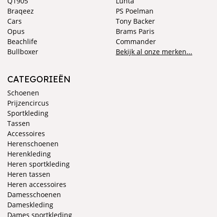
Q1905
Luhta
Braqeez
PS Poelman
Cars
Tony Backer
Opus
Brams Paris
Beachlife
Commander
Bullboxer
Bekijk al onze merken...
CATEGORIEËN
Schoenen
Prijzencircus
Sportkleding
Tassen
Accessoires
Herenschoenen
Herenkleding
Heren sportkleding
Heren tassen
Heren accessoires
Damesschoenen
Dameskleding
Dames sportkleding