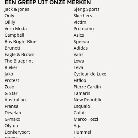
EEN GREEP UIT ONZE MERKEN
Jack & Jones
Sjeng Sports
Only
Skechers
Oilily
Victim
Vero Moda
Profuomo
Campbell
Asics
Bos Bright Blue
Speedo
Brunotti
Adidas
Eagle & Brown
Vans
The Blueprint
Lowa
Rieker
Teva
Jako
Cycleur de Luxe
Protest
Fitflop
Zoso
Pierre Cardin
G-Star
Tamaris
Australian
New Republic
Fransa
Esqualo
Develab
Gafair
G-maxx
Marco Tozzi
Olymp
Aqa
Donkervoort
Hummel