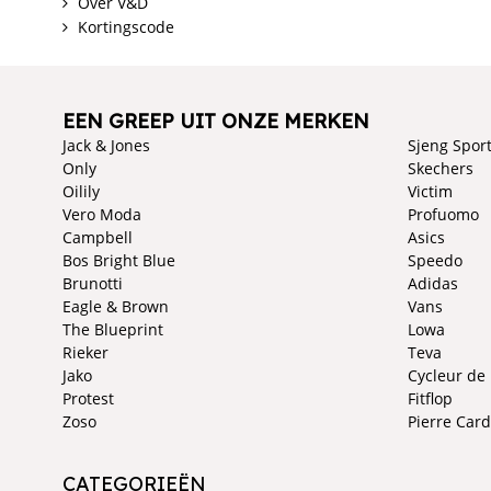
Over V&D
Kortingscode
EEN GREEP UIT ONZE MERKEN
Jack & Jones
Sjeng Spor
Only
Skechers
Oilily
Victim
Vero Moda
Profuomo
Campbell
Asics
Bos Bright Blue
Speedo
Brunotti
Adidas
Eagle & Brown
Vans
The Blueprint
Lowa
Rieker
Teva
Jako
Cycleur de
Protest
Fitflop
Zoso
Pierre Card
CATEGORIEËN