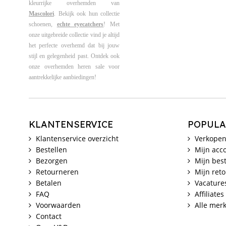
kleurrijke overhemden van
Mascolori
. Bekijk ook hun collectie
schoenen,
echte eyecatchers
! Met
onze uitgebreide collectie vind je altijd
het perfecte overhemd dat bij jouw
stijl en gelegenheid past. Ontdek ook
onze overhemden heren sale voor
aantrekkelijke aanbiedingen!
KLANTENSERVICE
POPULA
Klantenservice overzicht
Verkopen
Bestellen
Mijn acc
Bezorgen
Mijn best
Retourneren
Mijn ret
Betalen
Vacature
FAQ
Affiliates
Voorwaarden
Alle mer
Contact