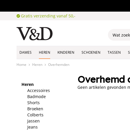
Gratis verzending vanaf 50,-
DAMES
HEREN
KINDEREN
SCHOENEN
TASSEN
Home
Heren
Overhemden
Overhemd 
Heren
Geen artikelen gevonden me
Accessoires
Badmode
Shorts
Broeken
Colberts
Jassen
Jeans