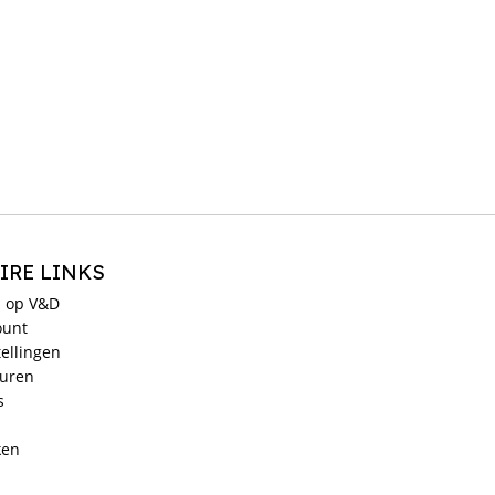
IRE LINKS
 op V&D
ount
ellingen
ouren
s
ken