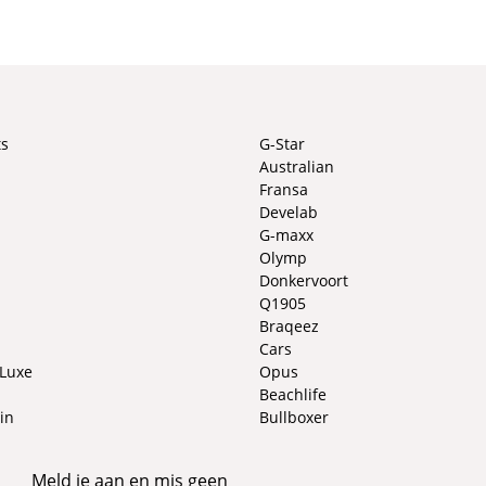
ts
G-Star
Australian
Fransa
Develab
G-maxx
Olymp
Donkervoort
Q1905
Braqeez
Cars
 Luxe
Opus
Beachlife
in
Bullboxer
Meld je aan en mis geen