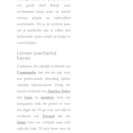
een goede deal? Bekijk onze
overhemden heren acties en ontdek
scherpe prijzen op topkwaliteit
overhemden. Dit is de perfecte kans
om je garderobe aan te vullen met
fashionable opties zonder je budget te
overschrijden.
Linnen overhemd
heren
Combineer een zakelijk overhemd van
Commander
met een net pak voor
een professionele uitstraling tijdens
zakelijke bijeenkomsten. Draag een
casual overhemd van
America Today
met
jeans
en
sneakers
voor een
ontspannen look die perfect is voor
een dagje uit. Of ga voor een stijlvol
overhemd van
Tresanti
met een
blazer
voor een verfijnde maar toch
stijlvolle look. Of toch liever voor de