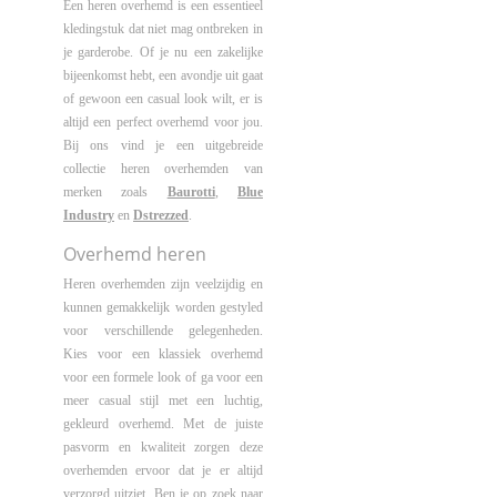
Een heren overhemd is een essentieel
kledingstuk dat niet mag ontbreken in
je garderobe. Of je nu een zakelijke
bijeenkomst hebt, een avondje uit gaat
of gewoon een casual look wilt, er is
altijd een perfect overhemd voor jou.
Bij ons vind je een uitgebreide
collectie heren overhemden van
merken zoals
Baurotti
,
Blue
Industry
en
Dstrezzed
.
Overhemd heren
Heren overhemden zijn veelzijdig en
kunnen gemakkelijk worden gestyled
voor verschillende gelegenheden.
Kies voor een klassiek overhemd
voor een formele look of ga voor een
meer casual stijl met een luchtig,
gekleurd overhemd. Met de juiste
pasvorm en kwaliteit zorgen deze
overhemden ervoor dat je er altijd
verzorgd uitziet. Ben je op zoek naar