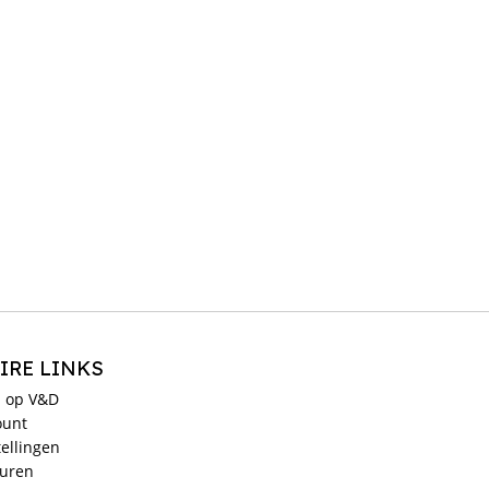
IRE LINKS
 op V&D
ount
ellingen
ouren