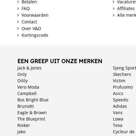
Betalen
Vacature
FAQ
Affiliates
Voorwaarden
Alle mer
Contact
Over V&D
Kortingscode
EEN GREEP UIT ONZE MERKEN
Jack & Jones
Sjeng Spor
Only
Skechers
Oilily
Victim
Vero Moda
Profuomo
Campbell
Asics
Bos Bright Blue
Speedo
Brunotti
Adidas
Eagle & Brown
Vans
The Blueprint
Lowa
Rieker
Teva
Jako
Cycleur de