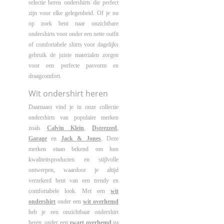
selectie heren ondershirts die perfect
zijn voor elke gelegenheid. Of je nu
op zoek bent naar onzichtbare
ondershirts voor onder een nette outfit
of comfortabele shirts voor dagelijks
gebruik de juiste materialen zorgen
voor een perfecte pasvorm en
draagcomfort.
Wit ondershirt heren
Daarnaast vind je in onze collectie
ondershirts van populaire merken
zoals
Calvin Klein
,
Dstrezzed
,
Garage
en
Jack & Jones
. Deze
merken staan bekend om hun
kwaliteitsproducten en stijlvolle
ontwerpen, waardoor je altijd
verzekerd bent van een trendy en
comfortabele look. Met een
wit
ondershirt
onder een
wit overhemd
heb je een onzichtbaar ondershirt
heren, onder een
zwart overhemd
ga