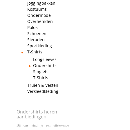
Joggingpakken
Kostuums
Ondermode
Overhemden
Polo's
Schoenen
Sieraden
Sportkleding
T-Shirts
Longsleeves
Ondershirts
Singlets
T-Shirts
Truien & Vesten
Verkleedkleding
Ondershirts heren
aanbiedingen
Bij ons vind je een uitstekende