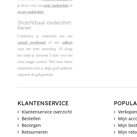
je liever voor een
grijs ondershirt
of
zwart ondershirt
.
Onzichtbaar ondershirt
heren
Combineer je ondershirt met een
casual overhemd
of een
colbert
voor een nette uitstraling. Of draag
het onder je favoriete T-shirt voor een
extra laagje comfort. Met onze heren
ondershirts ben je altijd goed gekleed,
ongeacht de gelegenheid.
KLANTENSERVICE
POPULA
Klantenservice overzicht
Verkopen
Bestellen
Mijn acc
Bezorgen
Mijn best
Retourneren
Mijn ret