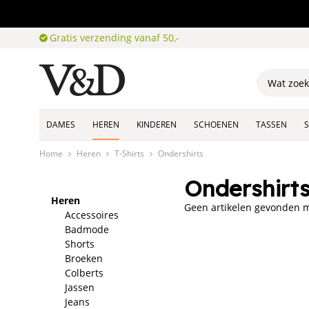
Gratis verzending vanaf 50,-
DAMES
HEREN
KINDEREN
SCHOENEN
TASSEN
Home
Heren
T-Shirts
Ondershirts
Ondershirt
Heren
Geen artikelen gevonden me
Accessoires
Badmode
Shorts
Broeken
Colberts
Jassen
Jeans