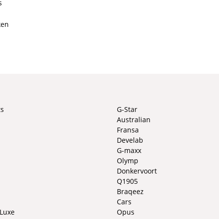
s
ken
ts
G-Star
Australian
Fransa
Develab
G-maxx
Olymp
Donkervoort
Q1905
Braqeez
Cars
 Luxe
Opus