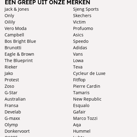
EEN GREEP UIT ONZE MERKEN
Jack & Jones
Sjeng Sports
Only
Skechers
Oilily
Victim
Vero Moda
Profuomo
Campbell
Asics
Bos Bright Blue
Speedo
Brunotti
Adidas
Eagle & Brown
Vans
The Blueprint
Lowa
Rieker
Teva
Jako
Cycleur de Luxe
Protest
Fitflop
Zoso
Pierre Cardin
G-Star
Tamaris
Australian
New Republic
Fransa
Esqualo
Develab
Gafair
G-maxx
Marco Tozzi
Olymp
Aqa
Donkervoort
Hummel