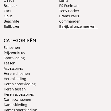
Q1905
Luhta
Braqeez
PS Poelman
Cars
Tony Backer
Opus
Brams Paris
Beachlife
Commander
Bullboxer
Bekijk al onze merken...
CATEGORIEËN
Schoenen
Prijzencircus
Sportkleding
Tassen
Accessoires
Herenschoenen
Herenkleding
Heren sportkleding
Heren tassen
Heren accessoires
Damesschoenen
Dameskleding
Dames sportkleding