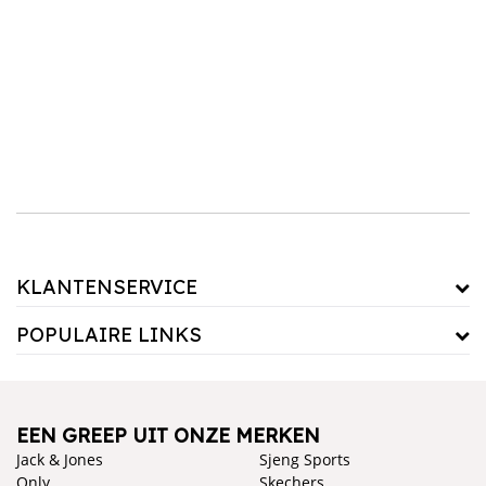
alleen bescherming tegen de elementen, maar ook comfort en stijl. Combineer een dikke
winterjas jongens met een comfortabele
muts
en
sjaal
voor ultieme warmte, of kies een
praktische regenjas die ideaal is voor natte dagen.Of het nu gaat om een functionele
regenjas of een trendy kinderjas voor jongens, bij ons vind je het allemaal in de nieuwste
stijlen en kleuren.
KLANTENSERVICE
POPULAIRE LINKS
EEN GREEP UIT ONZE MERKEN
Jack & Jones
Sjeng Sports
Only
Skechers