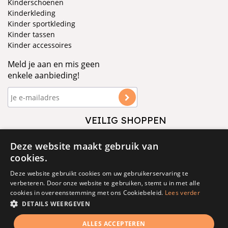
Kinderschoenen
Kinderkleding
Kinder sportkleding
Kinder tassen
Kinder accessoires
Meld je aan en mis geen
enkele aanbieding!
VEILIG SHOPPEN
VOLG ONS
Deze website maakt gebruik van
cookies.
Deze website gebruikt cookies om uw gebruikerservaring te
verbeteren. Door onze website te gebruiken, stemt u in met alle
cookies in overeenstemming met ons Cookiebeleid.
Lees verder
DETAILS WEERGEVEN
© 1877 - 2025 - V&D
ALLES ACCEPTEREN