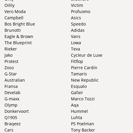
Oilily
Victim
Vero Moda
Profuomo
Campbell
Asics
Bos Bright Blue
Speedo
Brunotti
Adidas
Eagle & Brown
Vans
The Blueprint
Lowa
Rieker
Teva
Jako
Cycleur de Luxe
Protest
Fitflop
Zoso
Pierre Cardin
G-Star
Tamaris
Australian
New Republic
Fransa
Esqualo
Develab
Gafair
G-maxx
Marco Tozzi
Olymp
Aqa
Donkervoort
Hummel
Q1905
Luhta
Braqeez
PS Poelman
Cars
Tony Backer