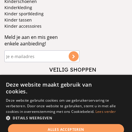
Kinderschoenen
Kinderkleding
Kinder sportkleding
Kinder tassen
Kinder accessoires
Meld je aan en mis geen
enkele aanbieding!
VEILIG SHOPPEN
VOLG ONS
Deze website maakt gebruik van
cookies.
Deze website gebruikt cookies om uw gebruikerservaring te
verbeteren. Door onze website te gebruiken, stemt u in met alle
cookies in overeenstemming met ons Cookiebeleid.
Lees verder
DETAILS WEERGEVEN
© 1877 - 2025 - V&D
ALLES ACCEPTEREN