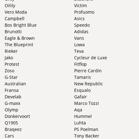
Oilily
Victim
Vero Moda
Profuomo
Campbell
Asics
Bos Bright Blue
Speedo
Brunotti
Adidas
Eagle & Brown
Vans
The Blueprint
Lowa
Rieker
Teva
Jako
Cycleur de Luxe
Protest
Fitflop
Zoso
Pierre Cardin
G-Star
Tamaris
Australian
New Republic
Fransa
Esqualo
Develab
Gafair
G-maxx
Marco Tozzi
Olymp
Aqa
Donkervoort
Hummel
Q1905
Luhta
Braqeez
PS Poelman
Cars
Tony Backer