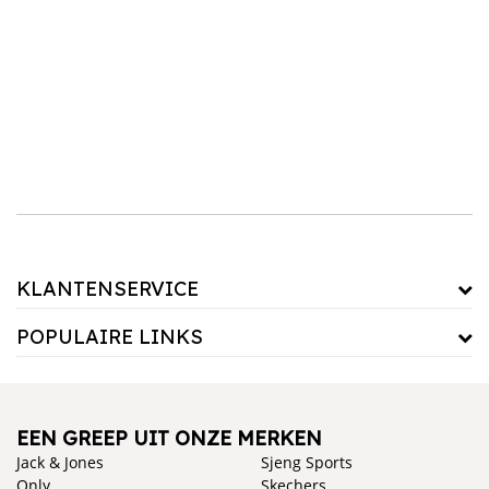
Met merken zoals
Dutch Dream Denim
,
Cars
en
Jack & Jones
ben je verzekerd van
kwaliteit en duurzaamheid. Deze merken staan bekend om hun modieuze ontwerpen en
robuuste materialen, perfect voor dagelijks gebruik. Combineer een stoere spijkerbroek
voor jongens met een leuk
T-shirt
of een
vest
voor een complete, trendy look.Of je nu
op zoek bent naar loose fit jeans of een klassieke jongens jeans, onze selectie heeft voor
elke gelegenheid de juiste stijl.
KLANTENSERVICE
POPULAIRE LINKS
EEN GREEP UIT ONZE MERKEN
Jack & Jones
Sjeng Sports
Only
Skechers