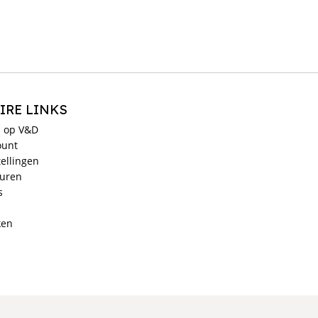
IRE LINKS
 op V&D
ount
ellingen
ouren
s
ken