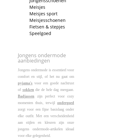
Jongensschoenen
Meisjes
Meisjes sport
Meisjesschoenen
Fietsen & stepjes
Speelgoed
Jongens ondermode
aanbiedingen
Jongens ondermode is essentieel voor
comfort en stijl, of het nu gaat om
pyjama's
voor een goede nachtrust
of
sokken
die de hele dag meegaan.
Badjassen
zijn perfect voor cozy
momenten thuis, terwijl
ondergoed
zorgt voor een fijne basislaag onder
elke outfit. Met een verscheidenheid
aan stijlen en kleuren zijn onze
jongens ondermode-artikelen ideaal
voor elke gelegenheid.