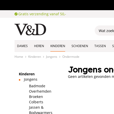
Gratis verzending vanaf 50,-
DAMES
HEREN
KINDEREN
SCHOENEN
TASSEN
Home
Kinderen
Jongens
Ondermode
Jongens on
Kinderen
Geen artikelen gevonden me
Jongens
Badmode
Overhemden
Broeken
Colberts
Jassen &
Bodywarmers