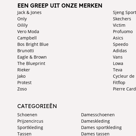
EEN GREEP UIT ONZE MERKEN
Jack & Jones
Sjeng Spor
Only
Skechers
Oilily
Victim
Vero Moda
Profuomo
Campbell
Asics
Bos Bright Blue
Speedo
Brunotti
Adidas
Eagle & Brown
Vans
The Blueprint
Lowa
Rieker
Teva
Jako
Cycleur de
Protest
Fitflop
Zoso
Pierre Card
CATEGORIEËN
Schoenen
Damesschoenen
Prijzencircus
Dameskleding
Sportkleding
Dames sportkleding
Tassen
Dames tassen