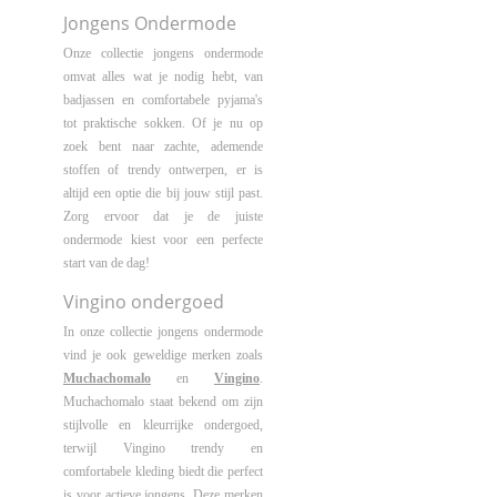
Jongens Ondermode
Onze collectie jongens ondermode
omvat alles wat je nodig hebt, van
badjassen en comfortabele pyjama's
tot praktische sokken. Of je nu op
zoek bent naar zachte, ademende
stoffen of trendy ontwerpen, er is
altijd een optie die bij jouw stijl past.
Zorg ervoor dat je de juiste
ondermode kiest voor een perfecte
start van de dag!
Vingino ondergoed
In onze collectie jongens ondermode
vind je ook geweldige merken zoals
Muchachomalo
en
Vingino
.
Muchachomalo staat bekend om zijn
stijlvolle en kleurrijke ondergoed,
terwijl Vingino trendy en
comfortabele kleding biedt die perfect
is voor actieve jongens. Deze merken