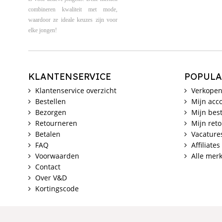
combineren kwaliteit met mode,
waardoor ze ideale keuzes zijn voor
elke jongen!
KLANTENSERVICE
POPULA
Klantenservice overzicht
Verkopen
Bestellen
Mijn acc
Bezorgen
Mijn best
Retourneren
Mijn ret
Betalen
Vacature
FAQ
Affiliates
Voorwaarden
Alle mer
Contact
Over V&D
Kortingscode