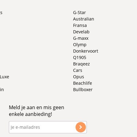
ts
G-Star
Australian
Fransa
Develab
G-maxx
Olymp
Donkervoort
Q1905
Braqeez
Cars
 Luxe
Opus
Beachlife
in
Bullboxer
Meld je aan en mis geen
enkele aanbieding!