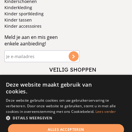
Kinderschoenen
Kinderkleding
Kinder sportkleding
Kinder tassen
Kinder accessoires
Meld je aan en mis geen
enkele aanbieding!
VEILIG SHOPPEN
VOLG ONS
Deze website maakt gebruik van
cookies.
Deze website gebruikt cookies om uw gebruikerservaring te
verbeteren. Door onze website te gebruiken, stemt u in met alle
cookies in overeenstemming met ons Cookiebeleid.
Lees verder
DETAILS WEERGEVEN
© 1877 - 2025 - V&D
ALLES ACCEPTEREN