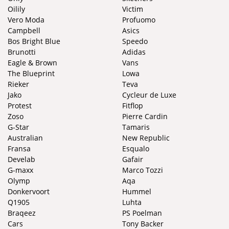
Oilily
Victim
Vero Moda
Profuomo
Campbell
Asics
Bos Bright Blue
Speedo
Brunotti
Adidas
Eagle & Brown
Vans
The Blueprint
Lowa
Rieker
Teva
Jako
Cycleur de Luxe
Protest
Fitflop
Zoso
Pierre Cardin
G-Star
Tamaris
Australian
New Republic
Fransa
Esqualo
Develab
Gafair
G-maxx
Marco Tozzi
Olymp
Aqa
Donkervoort
Hummel
Q1905
Luhta
Braqeez
PS Poelman
Cars
Tony Backer