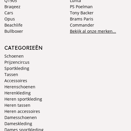
Q1905
Luhta
Braqeez
PS Poelman
Cars
Tony Backer
Opus
Brams Paris
Beachlife
Commander
Bullboxer
Bekijk al onze merken...
CATEGORIEËN
Schoenen
Prijzencircus
Sportkleding
Tassen
Accessoires
Herenschoenen
Herenkleding
Heren sportkleding
Heren tassen
Heren accessoires
Damesschoenen
Dameskleding
Dames sportkleding