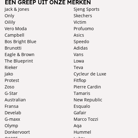
EEN GREEP UIT ONZE MERKEN
Jack & Jones
Sjeng Sports
Only
Skechers
Oilily
Victim
Vero Moda
Profuomo
Campbell
Asics
Bos Bright Blue
Speedo
Brunotti
Adidas
Eagle & Brown
Vans
The Blueprint
Lowa
Rieker
Teva
Jako
Cycleur de Luxe
Protest
Fitflop
Zoso
Pierre Cardin
G-Star
Tamaris
Australian
New Republic
Fransa
Esqualo
Develab
Gafair
G-maxx
Marco Tozzi
Olymp
Aqa
Donkervoort
Hummel