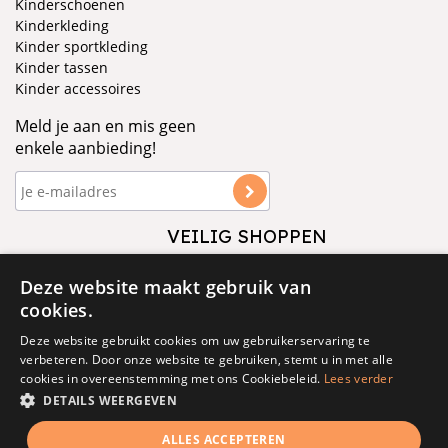
Kinderschoenen
Kinderkleding
Kinder sportkleding
Kinder tassen
Kinder accessoires
Meld je aan en mis geen
enkele aanbieding!
VEILIG SHOPPEN
VOLG ONS
Deze website maakt gebruik van
cookies.
Deze website gebruikt cookies om uw gebruikerservaring te
verbeteren. Door onze website te gebruiken, stemt u in met alle
cookies in overeenstemming met ons Cookiebeleid.
Lees verder
DETAILS WEERGEVEN
© 1877 - 2025 - V&D
ALLES ACCEPTEREN