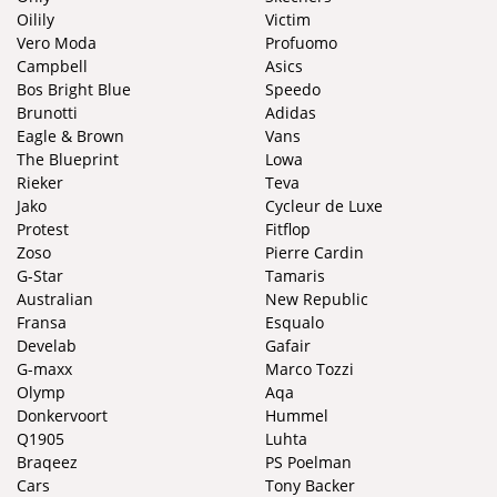
Oilily
Victim
Vero Moda
Profuomo
Campbell
Asics
Bos Bright Blue
Speedo
Brunotti
Adidas
Eagle & Brown
Vans
The Blueprint
Lowa
Rieker
Teva
Jako
Cycleur de Luxe
Protest
Fitflop
Zoso
Pierre Cardin
G-Star
Tamaris
Australian
New Republic
Fransa
Esqualo
Develab
Gafair
G-maxx
Marco Tozzi
Olymp
Aqa
Donkervoort
Hummel
Q1905
Luhta
Braqeez
PS Poelman
Cars
Tony Backer