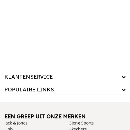
altijd een goede keuze. Met zijn tijdloze stijl en veelzijdigheid zorgt een meisjes polo
ervoor dat je dochter er niet alleen goed uitziet, maar zich ook comfortabel voelt. Voeg
een trendy polo's toe aan je garderobe en laat je stijl stralen waar je ook heen gaat.
KLANTENSERVICE
POPULAIRE LINKS
EEN GREEP UIT ONZE MERKEN
Jack & Jones
Sjeng Sports
Only
Skechers