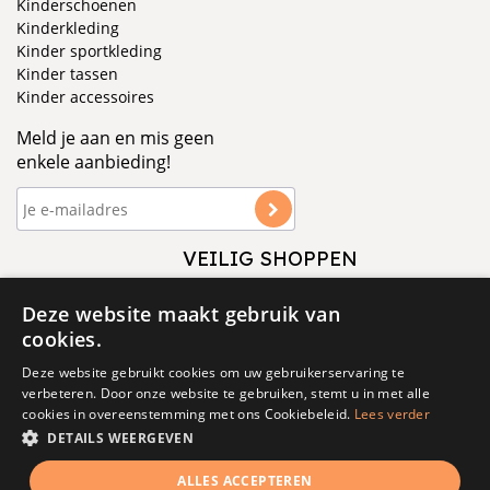
Kinderschoenen
Kinderkleding
Kinder sportkleding
Kinder tassen
Kinder accessoires
Meld je aan en mis geen
enkele aanbieding!
VEILIG SHOPPEN
VOLG ONS
Deze website maakt gebruik van
cookies.
Deze website gebruikt cookies om uw gebruikerservaring te
verbeteren. Door onze website te gebruiken, stemt u in met alle
cookies in overeenstemming met ons Cookiebeleid.
Lees verder
DETAILS WEERGEVEN
© 1877 - 2025 - V&D
ALLES ACCEPTEREN