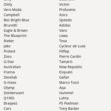
Oilily
Victim
Vero Moda
Profuomo
Campbell
Asics
Bos Bright Blue
Speedo
Brunotti
Adidas
Eagle & Brown
Vans
The Blueprint
Lowa
Rieker
Teva
Jako
Cycleur de Luxe
Protest
Fitflop
Zoso
Pierre Cardin
G-Star
Tamaris
Australian
New Republic
Fransa
Esqualo
Develab
Gafair
G-maxx
Marco Tozzi
Olymp
Aqa
Donkervoort
Hummel
Q1905
Luhta
Braqeez
PS Poelman
Cars
Tony Backer