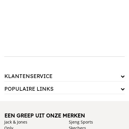
uitstraling of met een jeans en sneakers voor een casual look. Shop nu de nieuwste
collectie meisjes tops en T-shirts online en profiteer van onze snelle levering en goede
service.
KLANTENSERVICE
POPULAIRE LINKS
EEN GREEP UIT ONZE MERKEN
Jack & Jones
Sjeng Sports
Only
Skechers