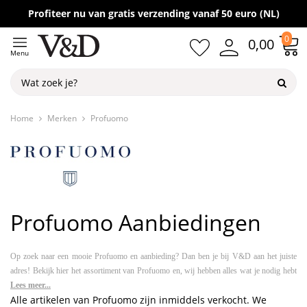
Gratis verzending vanaf 50,-
Profiteer nu van gratis verzending vanaf 50 euro (NL)
0
0,00
Menu
Home
Merken
Profuomo
Profuomo Aanbiedingen
Op zoek naar een mooie Profuomo en aanbieding? Dan ben je bij V&D aan het juiste
adres! Bekijk hier het assortiment van Profuomo en, wij hebben alles wat je nodig hebt
om jouw garderobe compleet te maken. Laat je inspireren en geef jouw look een
Lees meer...
Alle artikelen van Profuomo zijn inmiddels verkocht. We
upgrade!