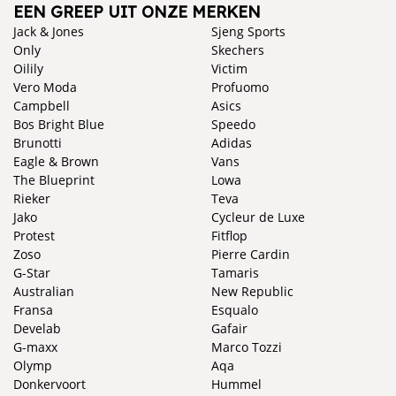
EEN GREEP UIT ONZE MERKEN
Jack & Jones
Sjeng Sports
Only
Skechers
Oilily
Victim
Vero Moda
Profuomo
Campbell
Asics
Bos Bright Blue
Speedo
Brunotti
Adidas
Eagle & Brown
Vans
The Blueprint
Lowa
Rieker
Teva
Jako
Cycleur de Luxe
Protest
Fitflop
Zoso
Pierre Cardin
G-Star
Tamaris
Australian
New Republic
Fransa
Esqualo
Develab
Gafair
G-maxx
Marco Tozzi
Olymp
Aqa
Donkervoort
Hummel