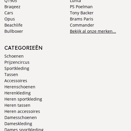
Q1905
Luhta
Braqeez
PS Poelman
Cars
Tony Backer
Opus
Brams Paris
Beachlife
Commander
Bullboxer
Bekijk al onze merken...
CATEGORIEËN
Schoenen
Prijzencircus
Sportkleding
Tassen
Accessoires
Herenschoenen
Herenkleding
Heren sportkleding
Heren tassen
Heren accessoires
Damesschoenen
Dameskleding
Dames sportkleding