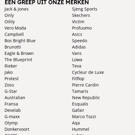
EEN GREEP UIT ONZE MERKEN
Jack & Jones
Sjeng Sports
Only
Skechers
Oilily
Victim
Vero Moda
Profuomo
Campbell
Asics
Bos Bright Blue
Speedo
Brunotti
Adidas
Eagle & Brown
Vans
The Blueprint
Lowa
Rieker
Teva
Jako
Cycleur de Luxe
Protest
Fitflop
Zoso
Pierre Cardin
G-Star
Tamaris
Australian
New Republic
Fransa
Esqualo
Develab
Gafair
G-maxx
Marco Tozzi
Olymp
Aqa
Donkervoort
Hummel