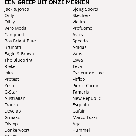
EEN GREEP UIT ONZE MERKEN
Jack & Jones
Sjeng Sports
Only
Skechers
Oilily
Victim
Vero Moda
Profuomo
Campbell
Asics
Bos Bright Blue
Speedo
Brunotti
Adidas
Eagle & Brown
Vans
The Blueprint
Lowa
Rieker
Teva
Jako
Cycleur de Luxe
Protest
Fitflop
Zoso
Pierre Cardin
G-Star
Tamaris
Australian
New Republic
Fransa
Esqualo
Develab
Gafair
G-maxx
Marco Tozzi
Olymp
Aqa
Donkervoort
Hummel