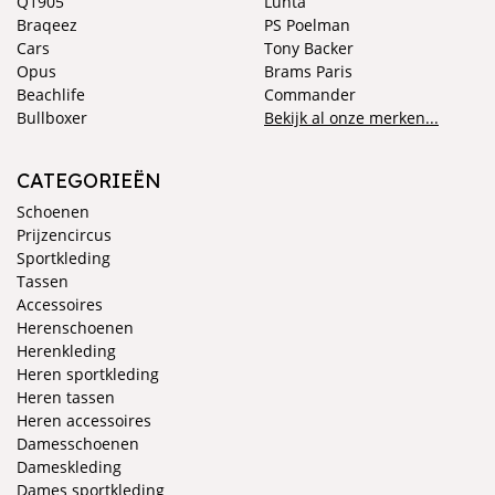
Q1905
Luhta
Braqeez
PS Poelman
Cars
Tony Backer
Opus
Brams Paris
Beachlife
Commander
Bullboxer
Bekijk al onze merken...
CATEGORIEËN
Schoenen
Prijzencircus
Sportkleding
Tassen
Accessoires
Herenschoenen
Herenkleding
Heren sportkleding
Heren tassen
Heren accessoires
Damesschoenen
Dameskleding
Dames sportkleding