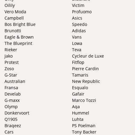
Oilily
Victim
Vero Moda
Profuomo
Campbell
Asics
Bos Bright Blue
Speedo
Brunotti
Adidas
Eagle & Brown
Vans
The Blueprint
Lowa
Rieker
Teva
Jako
Cycleur de Luxe
Protest
Fitflop
Zoso
Pierre Cardin
G-Star
Tamaris
Australian
New Republic
Fransa
Esqualo
Develab
Gafair
G-maxx
Marco Tozzi
Olymp
Aqa
Donkervoort
Hummel
Q1905
Luhta
Braqeez
PS Poelman
Cars
Tony Backer