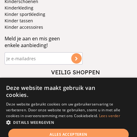
Kinderschoenen
Kinderkleding
Kinder sportkleding
Kinder tassen
Kinder accessoires
Meld je aan en mis geen
enkele aanbieding!
VEILIG SHOPPEN
VOLG ONS
Deze website maakt gebruik van
cookies.
Deze website gebruikt cookies om uw gebruikerservaring te
verbeteren. Door onze website te gebruiken, stemt u in met alle
cookies in overeenstemming met ons Cookiebeleid.
Lees verder
DETAILS WEERGEVEN
© 1877 - 2025 - V&D
ALLES ACCEPTEREN