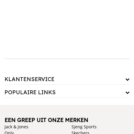
Hippe regenlaarzen dames
Merken zoals
Batela
,
Hunter
en
Regatta
staan bekend om hun stijlvolle en duurzame
regenlaarzen, die ideaal zijn voor alledaagse activiteiten. Stel je voor, je hebt een festival
gepland en het begint opeens te regenen je zult blij zijn dat je een paar betrouwbare
regenlaarzen in de kast hebt liggen om je outfit compleet te maken en toch comfortabel
rond te lopen. Regenlaarzen kunnen ook eenvoudig worden gecombineerd met een
trendy
groene jas
en
accessoires
om je look af te maken. Voeg een
warme sjaal
en
comfortabele broek toe voor de perfecte regenbestendige outfit.
KLANTENSERVICE
POPULAIRE LINKS
EEN GREEP UIT ONZE MERKEN
Jack & Jones
Sjeng Sports
Only
Skechers