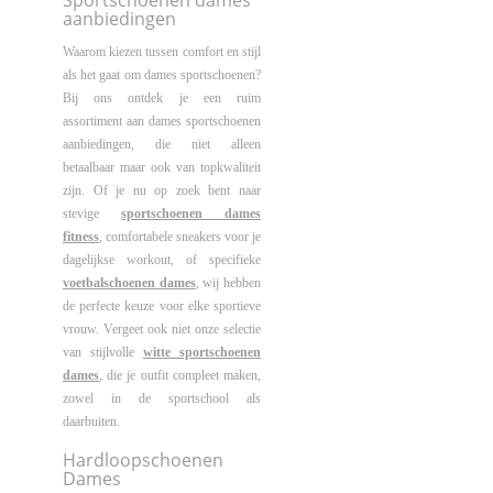
Sportschoenen dames
aanbiedingen
Waarom kiezen tussen comfort en stijl
als het gaat om dames sportschoenen?
Bij ons ontdek je een ruim
assortiment aan dames sportschoenen
aanbiedingen, die niet alleen
betaalbaar maar ook van topkwaliteit
zijn. Of je nu op zoek bent naar
stevige
sportschoenen dames
fitness
, comfortabele sneakers voor je
dagelijkse workout, of specifieke
voetbalschoenen dames
, wij hebben
de perfecte keuze voor elke sportieve
vrouw. Vergeet ook niet onze selectie
van stijlvolle
witte sportschoenen
dames
, die je outfit compleet maken,
zowel in de sportschool als
daarbuiten.
Hardloopschoenen
Dames