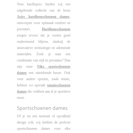
Voor hardlopers bieden wij een
uitgebreide collectie van de beste
Asics hardloopschoenen dames
,
ontworpen voor optimaal comfort en
prestaties.
Hardloopschoenen
zorgen ervoor dat je voeten goed
ondersteund blijven, dankzij de
innovatieve technologie en ademende
materialen. Zoek je naar een
combinatie van stijl en prestaties? Dan
zijn onze
Nike sportschoenen
dames
een uitstekende keuze. Ook
voor andere sporten, zoals tennis,
hebben we speciale
tennisschoenen
dames
die voldoen aan al je sportieve
eisen.
Sportschoenen dames
Of je nu een neutraal of opvallend
design wilt, wij hebben de perfecte
sportschoenen dames voor elke