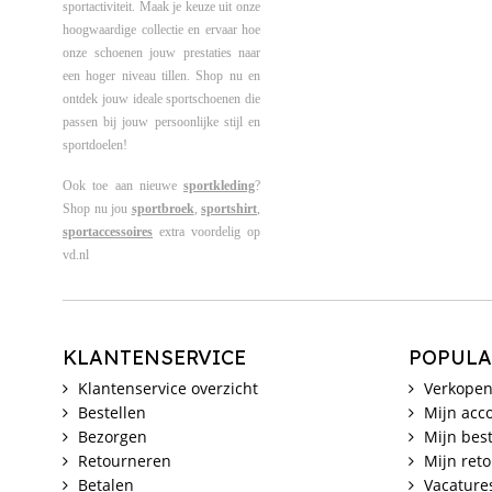
sportactiviteit. Maak je keuze uit onze
hoogwaardige collectie en ervaar hoe
onze schoenen jouw prestaties naar
een hoger niveau tillen. Shop nu en
ontdek jouw ideale sportschoenen die
passen bij jouw persoonlijke stijl en
sportdoelen!
Ook toe aan nieuwe
sportkleding
?
Shop nu jou
sportbroek
,
sportshirt
,
sportaccessoires
extra voordelig op
vd.nl
KLANTENSERVICE
POPULA
Klantenservice overzicht
Verkopen
Bestellen
Mijn acc
Bezorgen
Mijn best
Retourneren
Mijn ret
Betalen
Vacature