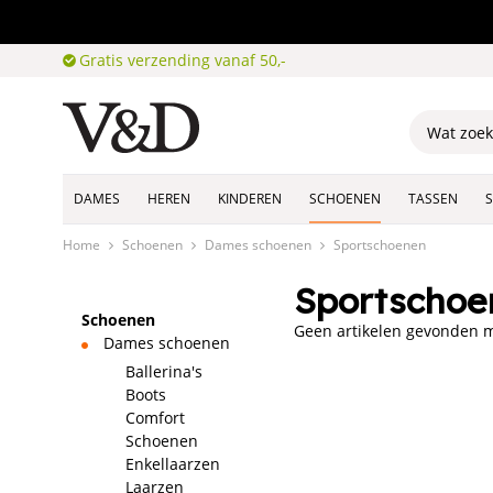
Gratis verzending vanaf 50,-
DAMES
HEREN
KINDEREN
SCHOENEN
TASSEN
Home
Schoenen
Dames schoenen
Sportschoenen
Sportschoe
Schoenen
Geen artikelen gevonden me
Dames schoenen
Ballerina's
Boots
Comfort
Schoenen
Enkellaarzen
Laarzen