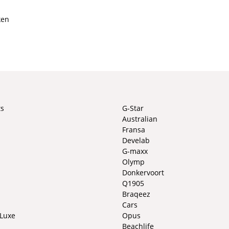
ken
ts
G-Star
Australian
Fransa
Develab
G-maxx
Olymp
Donkervoort
Q1905
Braqeez
Cars
 Luxe
Opus
Beachlife