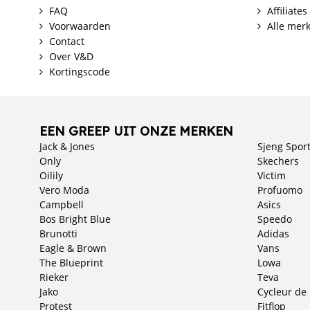
FAQ
Affiliates
Voorwaarden
Alle mer
Contact
Over V&D
Kortingscode
EEN GREEP UIT ONZE MERKEN
Jack & Jones
Sjeng Spor
Only
Skechers
Oilily
Victim
Vero Moda
Profuomo
Campbell
Asics
Bos Bright Blue
Speedo
Brunotti
Adidas
Eagle & Brown
Vans
The Blueprint
Lowa
Rieker
Teva
Jako
Cycleur de
Protest
Fitflop