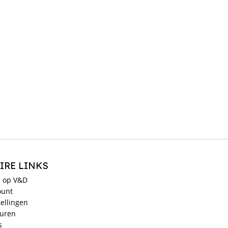
IRE LINKS
 op V&D
ount
ellingen
ouren
s