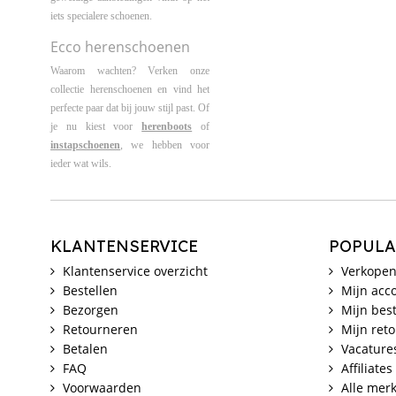
iets specialere schoenen.
Ecco herenschoenen
Waarom wachten? Verken onze
collectie herenschoenen en vind het
perfecte paar dat bij jouw stijl past. Of
je nu kiest voor
herenboots
of
instapschoenen
, we hebben voor
ieder wat wils.
KLANTENSERVICE
POPULA
Klantenservice overzicht
Verkopen
Bestellen
Mijn acc
Bezorgen
Mijn best
Retourneren
Mijn ret
Betalen
Vacature
FAQ
Affiliates
Voorwaarden
Alle mer