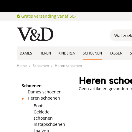
Gratis verzending vanaf 50,-
DAMES
HEREN
KINDEREN
SCHOENEN
TASSEN
Home
Schoenen
Heren schoenen
Heren scho
Schoenen
Geen artikelen gevonden me
Dames schoenen
Heren schoenen
Boots
Geklede
schoenen
Instapschoenen
Laarzen