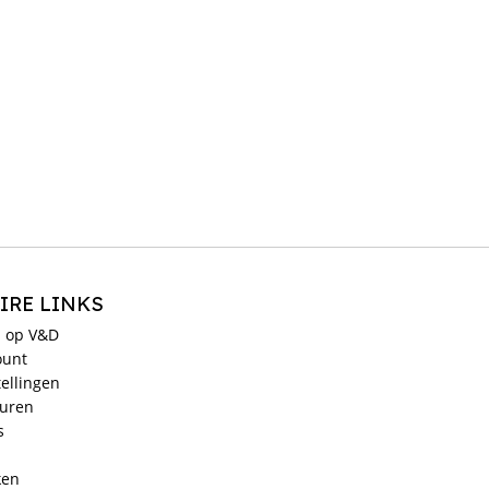
IRE LINKS
 op V&D
ount
ellingen
ouren
s
ken