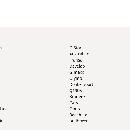
ts
G-Star
Australian
Fransa
Develab
G-maxx
Olymp
Donkervoort
Q1905
Braqeez
Cars
 Luxe
Opus
Beachlife
in
Bullboxer