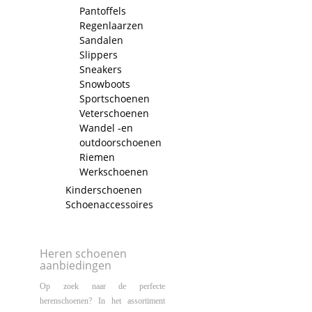
Pantoffels
Regenlaarzen
Sandalen
Slippers
Sneakers
Snowboots
Sportschoenen
Veterschoenen
Wandel -en
outdoorschoenen
Riemen
Werkschoenen
Kinderschoenen
Schoenaccessoires
Heren schoenen
aanbiedingen
Op zoek naar de perfecte
herenschoenen? In het assortiment