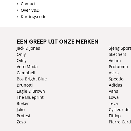
Contact
Over V&D
Kortingscode
EEN GREEP UIT ONZE MERKEN
Jack & Jones
Sjeng Spor
Only
Skechers
Oilily
Victim
Vero Moda
Profuomo
Campbell
Asics
Bos Bright Blue
Speedo
Brunotti
Adidas
Eagle & Brown
Vans
The Blueprint
Lowa
Rieker
Teva
Jako
Cycleur de
Protest
Fitflop
Zoso
Pierre Card