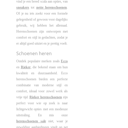
vind je een breed scala aan opties, van
sneakers
tot
nette herenschoenen
.
Of je nu iets zoekt voor een formele
gelegenheid of gewoon voor dagelijks
gebruik, wij hebben het allemaal.
Herenschoenen zijn ontworpen met
comfort en stijl in gedachten, zodat je
er altijd goed uitziet en je prettig voelt.
Schoenen heren
Ontdek populaire merken zoals
Ecco
en
Rieker
, die bekend staan om hun
kwaliteit en duurzaamheid. Ecco
herenschoenen bieden een perfecte
combinatie van moderne stijl en
comfort, ideaal voor zowel werk als
vrije tijd.
Rieker herenschoenen
zijn
perfect voor wie op zoek is naar
lichtgewicht opties met een modieuze
uitstraling. En mis onze
herenschoenen sale
niet, waar je
geweldige aanbiedingen vindt op net