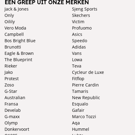
EEN GREEP UIT ONZE MERKEN
Jack & Jones
Sjeng Sports
Only
Skechers
Oilily
Victim
Vero Moda
Profuomo
Campbell
Asics
Bos Bright Blue
Speedo
Brunotti
Adidas
Eagle & Brown
Vans
The Blueprint
Lowa
Rieker
Teva
Jako
Cycleur de Luxe
Protest
Fitflop
Zoso
Pierre Cardin
G-Star
Tamaris
Australian
New Republic
Fransa
Esqualo
Develab
Gafair
G-maxx
Marco Tozzi
Olymp
Aqa
Donkervoort
Hummel