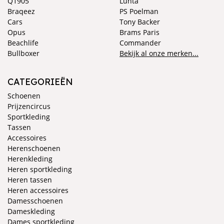
Q1905
Luhta
Braqeez
PS Poelman
Cars
Tony Backer
Opus
Brams Paris
Beachlife
Commander
Bullboxer
Bekijk al onze merken...
CATEGORIEËN
Schoenen
Prijzencircus
Sportkleding
Tassen
Accessoires
Herenschoenen
Herenkleding
Heren sportkleding
Heren tassen
Heren accessoires
Damesschoenen
Dameskleding
Dames sportkleding