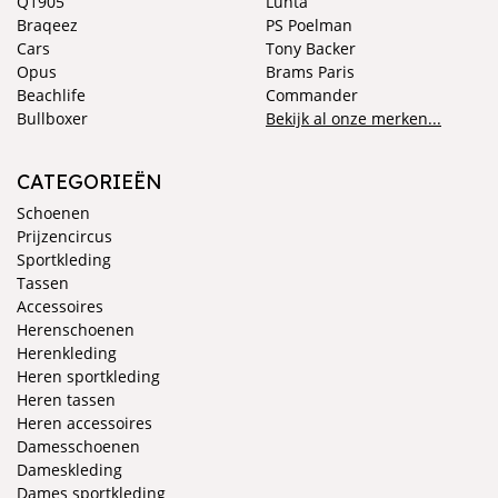
Q1905
Luhta
Braqeez
PS Poelman
Cars
Tony Backer
Opus
Brams Paris
Beachlife
Commander
Bullboxer
Bekijk al onze merken...
CATEGORIEËN
Schoenen
Prijzencircus
Sportkleding
Tassen
Accessoires
Herenschoenen
Herenkleding
Heren sportkleding
Heren tassen
Heren accessoires
Damesschoenen
Dameskleding
Dames sportkleding