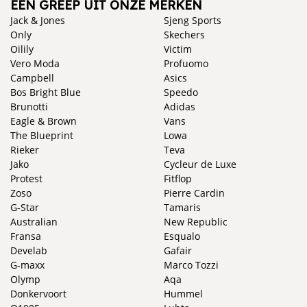
EEN GREEP UIT ONZE MERKEN
Jack & Jones
Sjeng Sports
Only
Skechers
Oilily
Victim
Vero Moda
Profuomo
Campbell
Asics
Bos Bright Blue
Speedo
Brunotti
Adidas
Eagle & Brown
Vans
The Blueprint
Lowa
Rieker
Teva
Jako
Cycleur de Luxe
Protest
Fitflop
Zoso
Pierre Cardin
G-Star
Tamaris
Australian
New Republic
Fransa
Esqualo
Develab
Gafair
G-maxx
Marco Tozzi
Olymp
Aqa
Donkervoort
Hummel