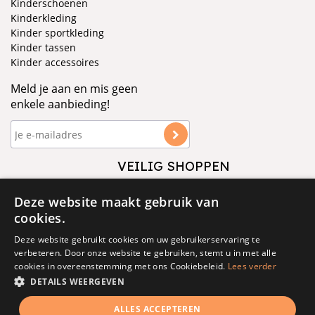
Kinderschoenen
Kinderkleding
Kinder sportkleding
Kinder tassen
Kinder accessoires
Meld je aan en mis geen
enkele aanbieding!
VEILIG SHOPPEN
VOLG ONS
Deze website maakt gebruik van
cookies.
Deze website gebruikt cookies om uw gebruikerservaring te
verbeteren. Door onze website te gebruiken, stemt u in met alle
cookies in overeenstemming met ons Cookiebeleid.
Lees verder
DETAILS WEERGEVEN
© 1877 - 2025 - V&D
ALLES ACCEPTEREN