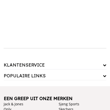
Met populaire merken zoals
Red Rag
,
Puma
en
Skechers
, kun je kiezen uit een breed
scala aan designs die niet alleen modieus zijn, maar ook langdurige kwaliteit bieden. Van
opvallende prints tot neutrale kleuren, er is voor elk wat wils. Bovendien zorgen de
hoogwaardige materialen voor een perfecte pasvorm en ondersteuning, zodat je kind de
hele dag comfortabel kan spelen en rennen. Ontdek de nieuwste stijlen in onze
uitgebreide collectie sneakers.
Sneaker meisje
Laat je dochter stralen in haar nieuwe meisjes sneakers. Combineer deze met een leuke
jeans
of een sportieve
rok
voor een veelzijdige look die altijd goed zit. Duik in ons
assortiment en vind het paar sneakers dat haar het beste past en haar stijl laat schitteren!
KLANTENSERVICE
POPULAIRE LINKS
EEN GREEP UIT ONZE MERKEN
Jack & Jones
Sjeng Sports
Only
Skechers