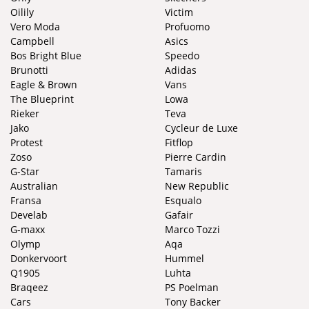
Oilily
Victim
Vero Moda
Profuomo
Campbell
Asics
Bos Bright Blue
Speedo
Brunotti
Adidas
Eagle & Brown
Vans
The Blueprint
Lowa
Rieker
Teva
Jako
Cycleur de Luxe
Protest
Fitflop
Zoso
Pierre Cardin
G-Star
Tamaris
Australian
New Republic
Fransa
Esqualo
Develab
Gafair
G-maxx
Marco Tozzi
Olymp
Aqa
Donkervoort
Hummel
Q1905
Luhta
Braqeez
PS Poelman
Cars
Tony Backer