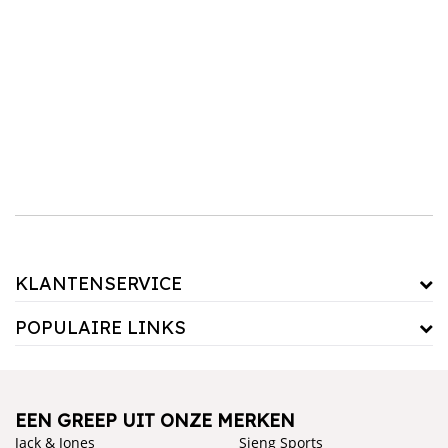
Kies voor kleding die goed bij jouw lichaamsvorm past en niet te strak of te los zit. Een
goede pasvorm zorgt ervoor dat je vrij kunt bewegen en niet gehinderd wordt tijdens het
sporten. Bij het kiezen van sportkleding is het ook belangrijk om te letten op de
functionaliteit. Wil je bijvoorbeeld kleding met extra ondersteuning voor jouw spieren?
Of juist kleding met speciale ventilatiegaten om oververhitting te voorkomen? Er zijn
verschillende opties beschikbaar, dus kies kleding die bij jouw behoeften en de activiteit
past. In onze webshop hebben we een ruim assortiment sportkleding van verschillende
merken en in verschillende stijlen. Of je nu op zoek bent naar kleding voor hardlopen,
yoga of krachttraining, bij ons vind je altijd de perfecte sportkleding die bij jouw
behoeften en stijl past. Bekijk ons assortiment en verbeter jouw sportprestaties en
comfort met onze hoogwaardige en functionele sportkleding!
KLANTENSERVICE
POPULAIRE LINKS
EEN GREEP UIT ONZE MERKEN
Jack & Jones
Sjeng Sports