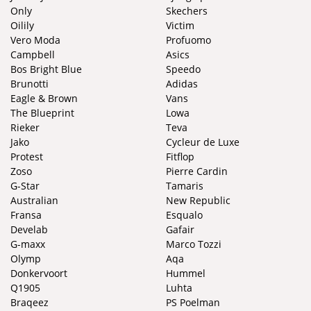
Only
Skechers
Oilily
Victim
Vero Moda
Profuomo
Campbell
Asics
Bos Bright Blue
Speedo
Brunotti
Adidas
Eagle & Brown
Vans
The Blueprint
Lowa
Rieker
Teva
Jako
Cycleur de Luxe
Protest
Fitflop
Zoso
Pierre Cardin
G-Star
Tamaris
Australian
New Republic
Fransa
Esqualo
Develab
Gafair
G-maxx
Marco Tozzi
Olymp
Aqa
Donkervoort
Hummel
Q1905
Luhta
Braqeez
PS Poelman