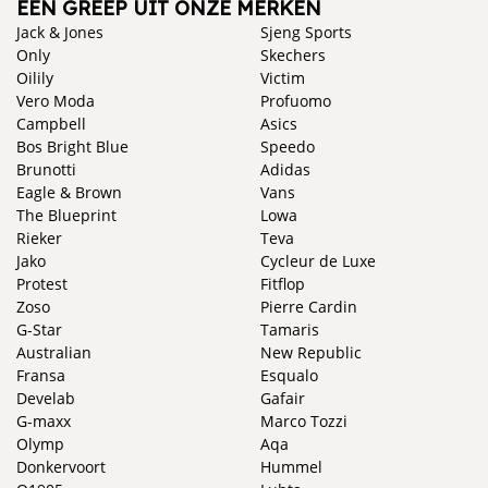
EEN GREEP UIT ONZE MERKEN
Jack & Jones
Sjeng Sports
Only
Skechers
Oilily
Victim
Vero Moda
Profuomo
Campbell
Asics
Bos Bright Blue
Speedo
Brunotti
Adidas
Eagle & Brown
Vans
The Blueprint
Lowa
Rieker
Teva
Jako
Cycleur de Luxe
Protest
Fitflop
Zoso
Pierre Cardin
G-Star
Tamaris
Australian
New Republic
Fransa
Esqualo
Develab
Gafair
G-maxx
Marco Tozzi
Olymp
Aqa
Donkervoort
Hummel