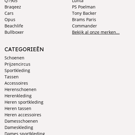
Q1905
Luhta
Braqeez
PS Poelman
Cars
Tony Backer
Opus
Brams Paris
Beachlife
Commander
Bullboxer
Bekijk al onze merken...
CATEGORIEËN
Schoenen
Prijzencircus
Sportkleding
Tassen
Accessoires
Herenschoenen
Herenkleding
Heren sportkleding
Heren tassen
Heren accessoires
Damesschoenen
Dameskleding
Dames sportkleding