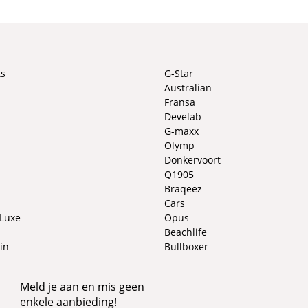
ts
G-Star
Australian
Fransa
Develab
G-maxx
Olymp
Donkervoort
Q1905
Braqeez
Cars
 Luxe
Opus
Beachlife
in
Bullboxer
Meld je aan en mis geen
enkele aanbieding!