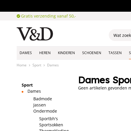
Gratis verzending vanaf 50,-
DAMES
HEREN
KINDEREN
SCHOENEN
TASSEN
Home
Sport
Dames
Dames Spor
Sport
Geen artikelen gevonden me
Dames
Badmode
Jassen
Ondermode
Sportbh's
Sportsokken
Thermokleding