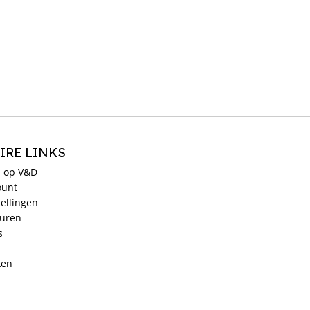
IRE LINKS
 op V&D
ount
ellingen
ouren
s
ken