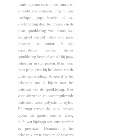
manier zijn om even te ontspannen en
je hoofd leeg te maken. Of je nu gaat
hardlopen, yoga beoefent of aan
krachttraining doet, het dragen van de
juiste sportkleding voor dames kan
een groot verschil maken voor jouw
prestaties en comfort. Er zijn
verschillende soorten dames
sportkleding beschikbaar die bij jouw
behoeften en stijl passen. Maar waar
moet je op letten bij het kiezen van de
juiste sportkleding? Allereerst is het
belangrijk om te kijken naar het
materiaal van de sportkleding. Kies
voor ademende en vochtregulerende
materialen, zoals polyester of nylon.
Dit zorgt ervoor dat jouw lichaam
tijdens het sporten koel en droog
blijft, wat bijdraagt aan jouw comfort
en prestaties. Daarnaast is het
belangrijk om te letten op de pasvorm