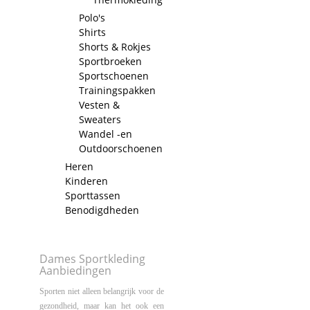
Polo's
Shirts
Shorts & Rokjes
Sportbroeken
Sportschoenen
Trainingspakken
Vesten &
Sweaters
Wandel -en
Outdoorschoenen
Heren
Kinderen
Sporttassen
Benodigdheden
Dames Sportkleding
Aanbiedingen
Sporten niet alleen belangrijk voor de
gezondheid, maar kan het ook een