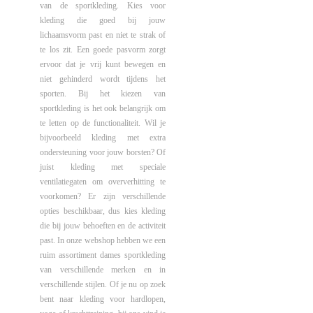
van de sportkleding. Kies voor
kleding die goed bij jouw
lichaamsvorm past en niet te strak of
te los zit. Een goede pasvorm zorgt
ervoor dat je vrij kunt bewegen en
niet gehinderd wordt tijdens het
sporten. Bij het kiezen van
sportkleding is het ook belangrijk om
te letten op de functionaliteit. Wil je
bijvoorbeeld kleding met extra
ondersteuning voor jouw borsten? Of
juist kleding met speciale
ventilatiegaten om oververhitting te
voorkomen? Er zijn verschillende
opties beschikbaar, dus kies kleding
die bij jouw behoeften en de activiteit
past. In onze webshop hebben we een
ruim assortiment dames sportkleding
van verschillende merken en in
verschillende stijlen. Of je nu op zoek
bent naar kleding voor hardlopen,