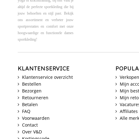
yoga of krachttraining, bij ons vind je
altijd de perfecte sportkleding die bij
jouw behoeften en stijl past. Bekijk
ons assortiment en verbeter jouw
sportprestaties en comfort met onze
hoogwaardige en functionele dames
sportkleding!
KLANTENSERVICE
POPULA
Klantenservice overzicht
Verkopen
Bestellen
Mijn acc
Bezorgen
Mijn best
Retourneren
Mijn ret
Betalen
Vacature
FAQ
Affiliates
Voorwaarden
Alle mer
Contact
Over V&D
Kortingscode