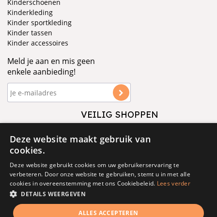
Kinderschoenen
Kinderkleding
Kinder sportkleding
Kinder tassen
Kinder accessoires
Meld je aan en mis geen
enkele aanbieding!
VEILIG SHOPPEN
VOLG ONS
Deze website maakt gebruik van
cookies.
Deze website gebruikt cookies om uw gebruikerservaring te
verbeteren. Door onze website te gebruiken, stemt u in met alle
cookies in overeenstemming met ons Cookiebeleid.
Lees verder
DETAILS WEERGEVEN
© 1877 - 2025 - V&D
ALLES ACCEPTEREN