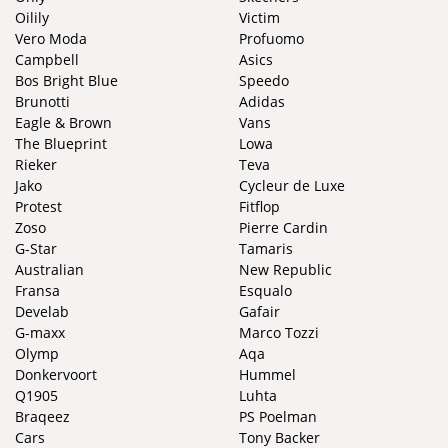
Oilily
Victim
Vero Moda
Profuomo
Campbell
Asics
Bos Bright Blue
Speedo
Brunotti
Adidas
Eagle & Brown
Vans
The Blueprint
Lowa
Rieker
Teva
Jako
Cycleur de Luxe
Protest
Fitflop
Zoso
Pierre Cardin
G-Star
Tamaris
Australian
New Republic
Fransa
Esqualo
Develab
Gafair
G-maxx
Marco Tozzi
Olymp
Aqa
Donkervoort
Hummel
Q1905
Luhta
Braqeez
PS Poelman
Cars
Tony Backer