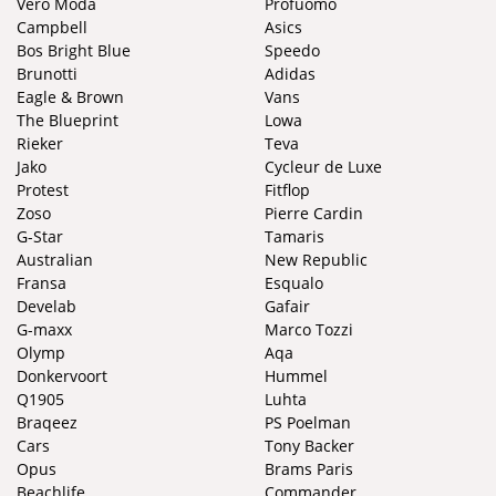
Vero Moda
Profuomo
Campbell
Asics
Bos Bright Blue
Speedo
Brunotti
Adidas
Eagle & Brown
Vans
The Blueprint
Lowa
Rieker
Teva
Jako
Cycleur de Luxe
Protest
Fitflop
Zoso
Pierre Cardin
G-Star
Tamaris
Australian
New Republic
Fransa
Esqualo
Develab
Gafair
G-maxx
Marco Tozzi
Olymp
Aqa
Donkervoort
Hummel
Q1905
Luhta
Braqeez
PS Poelman
Cars
Tony Backer
Opus
Brams Paris
Beachlife
Commander