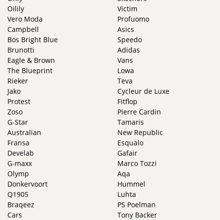
Oilily
Victim
Vero Moda
Profuomo
Campbell
Asics
Bos Bright Blue
Speedo
Brunotti
Adidas
Eagle & Brown
Vans
The Blueprint
Lowa
Rieker
Teva
Jako
Cycleur de Luxe
Protest
Fitflop
Zoso
Pierre Cardin
G-Star
Tamaris
Australian
New Republic
Fransa
Esqualo
Develab
Gafair
G-maxx
Marco Tozzi
Olymp
Aqa
Donkervoort
Hummel
Q1905
Luhta
Braqeez
PS Poelman
Cars
Tony Backer