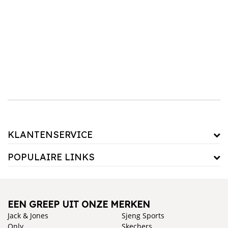
tijdens andere sportactiviteiten zoals tennis, basketbal of hardlopen. Combineer de shorts
met een sportief shirt en een paar goede sportschoenen en je bent klaar om te gaan!
Bekijk onze uitgebreide collectie sportshorts en vind de shorts die bij jou passen. Bestel
eenvoudig online en geniet van gratis verzending bij bestellingen boven de €50.
KLANTENSERVICE
POPULAIRE LINKS
EEN GREEP UIT ONZE MERKEN
Jack & Jones
Sjeng Sports
Only
Skechers