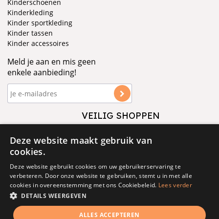
Kinderschoenen
Kinderkleding
Kinder sportkleding
Kinder tassen
Kinder accessoires
Meld je aan en mis geen
enkele aanbieding!
VEILIG SHOPPEN
VOLG ONS
Deze website maakt gebruik van
cookies.
Deze website gebruikt cookies om uw gebruikerservaring te
verbeteren. Door onze website te gebruiken, stemt u in met alle
cookies in overeenstemming met ons Cookiebeleid.
Lees verder
DETAILS WEERGEVEN
© 1877 - 2025 - V&D
ALLES ACCEPTEREN