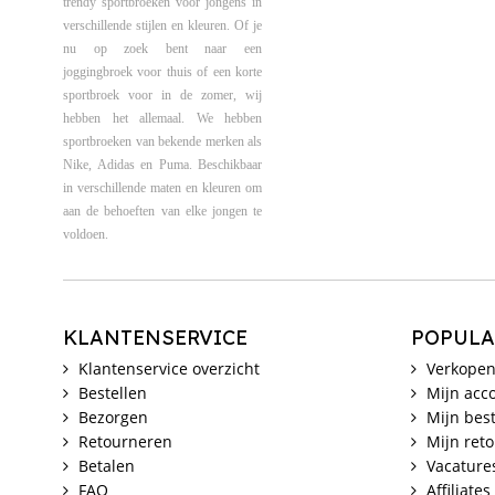
trendy sportbroeken voor jongens in
verschillende stijlen en kleuren. Of je
nu op zoek bent naar een
joggingbroek voor thuis of een korte
sportbroek voor in de zomer, wij
hebben het allemaal. We hebben
sportbroeken van bekende merken als
Nike, Adidas en Puma. Beschikbaar
in verschillende maten en kleuren om
aan de behoeften van elke jongen te
voldoen.
KLANTENSERVICE
POPULA
Klantenservice overzicht
Verkopen
Bestellen
Mijn acc
Bezorgen
Mijn best
Retourneren
Mijn ret
Betalen
Vacature
FAQ
Affiliates