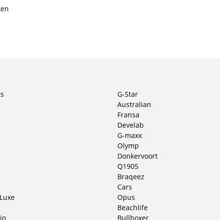
ken
ts
G-Star
Australian
Fransa
Develab
G-maxx
Olymp
Donkervoort
Q1905
Braqeez
Cars
 Luxe
Opus
Beachlife
in
Bullboxer