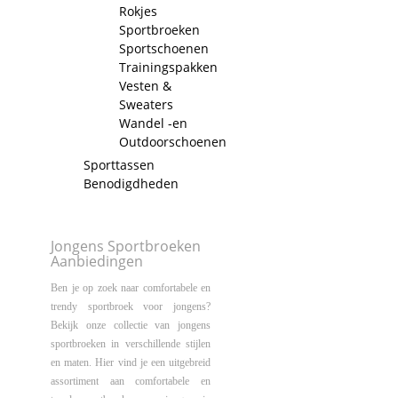
Rokjes
Sportbroeken
Sportschoenen
Trainingspakken
Vesten &
Sweaters
Wandel -en
Outdoorschoenen
Sporttassen
Benodigdheden
Jongens Sportbroeken
Aanbiedingen
Ben je op zoek naar comfortabele en
trendy sportbroek voor jongens?
Bekijk onze collectie van jongens
sportbroeken in verschillende stijlen
en maten. Hier vind je een uitgebreid
assortiment aan comfortabele en