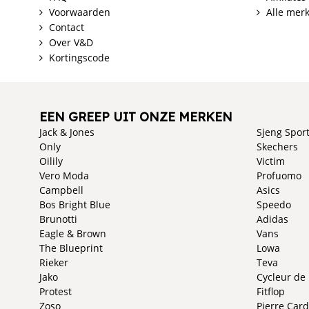
Voorwaarden
Alle mer
Contact
Over V&D
Kortingscode
EEN GREEP UIT ONZE MERKEN
Jack & Jones
Sjeng Spor
Only
Skechers
Oilily
Victim
Vero Moda
Profuomo
Campbell
Asics
Bos Bright Blue
Speedo
Brunotti
Adidas
Eagle & Brown
Vans
The Blueprint
Lowa
Rieker
Teva
Jako
Cycleur de
Protest
Fitflop
Zoso
Pierre Card