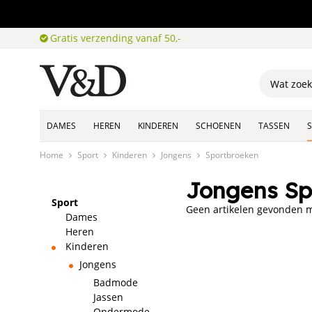
Gratis verzending vanaf 50,-
DAMES
HEREN
KINDEREN
SCHOENEN
TASSEN
Home
Sport
Kinderen
Jongens
Sportbroeken
Jongens Sp
Sport
Geen artikelen gevonden me
Dames
Heren
Kinderen
Jongens
Badmode
Jassen
Ondermode