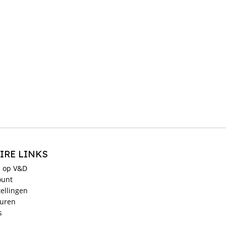
IRE LINKS
 op V&D
ount
ellingen
ouren
s