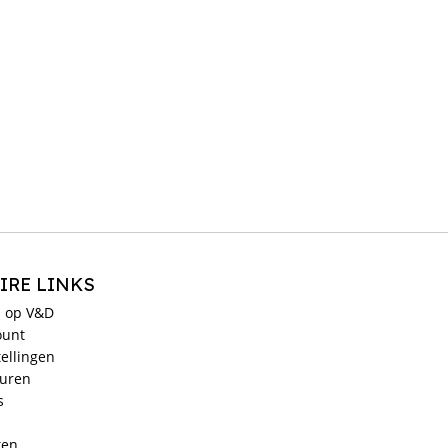
IRE LINKS
 op V&D
ount
ellingen
ouren
s
ken