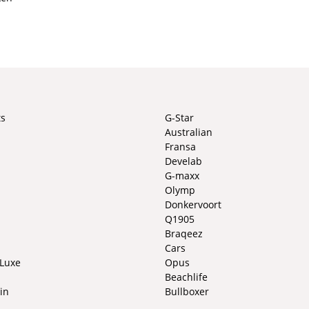
ts
G-Star
Australian
Fransa
Develab
G-maxx
Olymp
Donkervoort
Q1905
Braqeez
Cars
 Luxe
Opus
Beachlife
in
Bullboxer