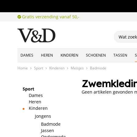
Gratis verzending vanaf 50,-
DAMES
HEREN
KINDEREN
SCHOENEN
TASSEN
Home
Sport
Kinderen
Meisjes
Badmode
Zwemkledin
Sport
Geen artikelen gevonden me
Dames
Heren
Kinderen
Jongens
Badmode
Jassen
Ondermode