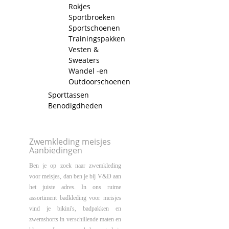
Rokjes
Sportbroeken
Sportschoenen
Trainingspakken
Vesten &
Sweaters
Wandel -en
Outdoorschoenen
Sporttassen
Benodigdheden
Zwemkleding meisjes
Aanbiedingen
Ben je op zoek naar zwemkleding
voor meisjes, dan ben je bij V&D aan
het juiste adres. In ons ruime
assortiment badkleding voor meisjes
vind je bikini's, badpakken en
zwemshorts in verschillende maten en