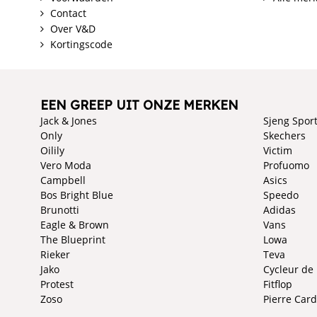
Contact
Over V&D
Kortingscode
EEN GREEP UIT ONZE MERKEN
Jack & Jones
Sjeng Spor
Only
Skechers
Oilily
Victim
Vero Moda
Profuomo
Campbell
Asics
Bos Bright Blue
Speedo
Brunotti
Adidas
Eagle & Brown
Vans
The Blueprint
Lowa
Rieker
Teva
Jako
Cycleur de
Protest
Fitflop
Zoso
Pierre Card