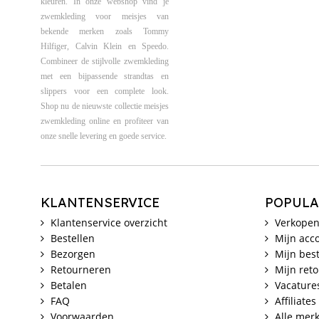
kleuren. In onze webshop vind je
zwemkleding voor meisjes van
bekende merken zoals Tommy
Hilfiger, Calvin Klein en Speedo.
Combineer de stijlvolle zwemkleding
met een bijpassende strandtas en
slippers voor een complete look.
Shop nu de nieuwste collectie meisjes
zwemkleding online en profiteer van
onze snelle levering en goede service.
KLANTENSERVICE
POPULA
Klantenservice overzicht
Verkopen
Bestellen
Mijn acc
Bezorgen
Mijn best
Retourneren
Mijn ret
Betalen
Vacature
FAQ
Affiliates
Voorwaarden
Alle mer