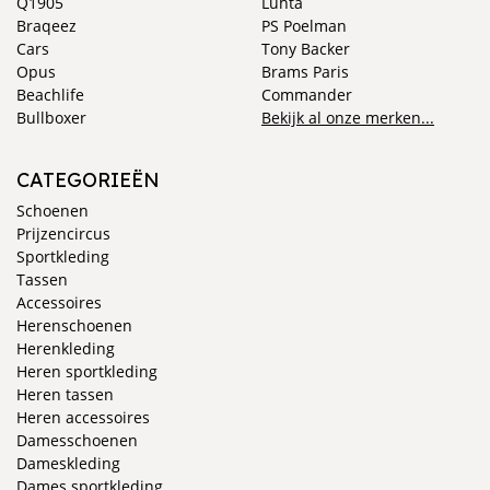
Q1905
Luhta
Braqeez
PS Poelman
Cars
Tony Backer
Opus
Brams Paris
Beachlife
Commander
Bullboxer
Bekijk al onze merken...
CATEGORIEËN
Schoenen
Prijzencircus
Sportkleding
Tassen
Accessoires
Herenschoenen
Herenkleding
Heren sportkleding
Heren tassen
Heren accessoires
Damesschoenen
Dameskleding
Dames sportkleding