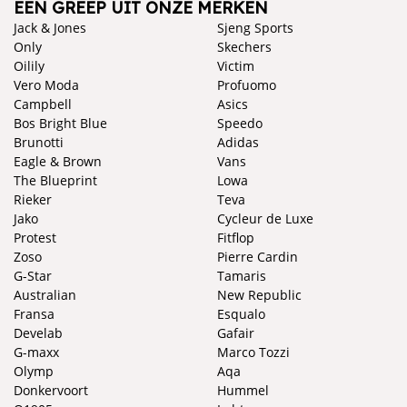
EEN GREEP UIT ONZE MERKEN
Jack & Jones
Sjeng Sports
Only
Skechers
Oilily
Victim
Vero Moda
Profuomo
Campbell
Asics
Bos Bright Blue
Speedo
Brunotti
Adidas
Eagle & Brown
Vans
The Blueprint
Lowa
Rieker
Teva
Jako
Cycleur de Luxe
Protest
Fitflop
Zoso
Pierre Cardin
G-Star
Tamaris
Australian
New Republic
Fransa
Esqualo
Develab
Gafair
G-maxx
Marco Tozzi
Olymp
Aqa
Donkervoort
Hummel