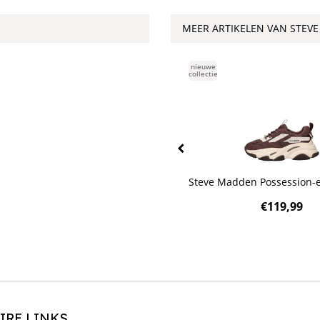
MEER ARTIKELEN VAN STEV
ieuwe
nieuwe
llectie
collectie
teve Madden Umpire sneakers
Steve Madden Possession-e
€
139,99
€
119,99
IRE LINKS