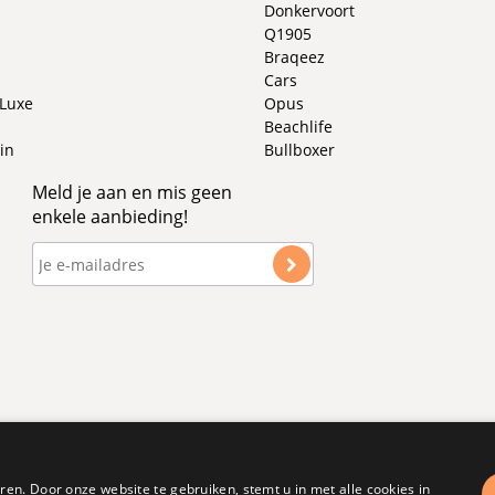
Donkervoort
Q1905
Braqeez
Cars
 Luxe
Opus
Beachlife
in
Bullboxer
Meld je aan en mis geen
enkele aanbieding!
en. Door onze website te gebruiken, stemt u in met alle cookies in