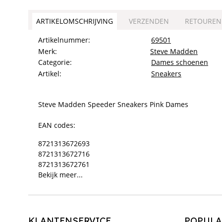
ARTIKELOMSCHRIJVING
VERZENDEN
RETOUREN
Artikelnummer:
69501
nieuwe
n
Merk:
Steve Madden
collectie
co
Categorie:
Dames schoenen
Artikel:
Sneakers
Steve Madden Speeder Sneakers Pink Dames
EAN codes:
Steve Madden Ample sneakers
S
€
129,99
8721313672693
8721313672716
8721313672761
Bekijk meer...
KLANTENSERVICE
POPULA