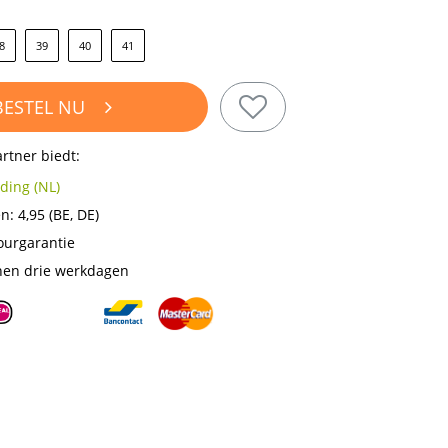
8
39
40
41
BESTEL NU
rtner biedt:
ding (NL)
en:
4,95
(BE, DE)
ourgarantie
nen drie werkdagen