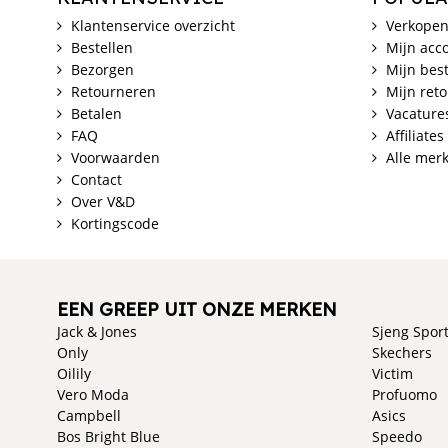
Klantenservice overzicht
Verkopen
Bestellen
Mijn acc
Bezorgen
Mijn best
Retourneren
Mijn ret
Betalen
Vacature
FAQ
Affiliates
Voorwaarden
Alle mer
Contact
Over V&D
Kortingscode
EEN GREEP UIT ONZE MERKEN
Jack & Jones
Sjeng Spor
Only
Skechers
Oilily
Victim
Vero Moda
Profuomo
Campbell
Asics
Bos Bright Blue
Speedo