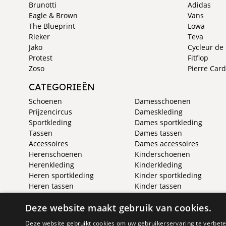
Brunotti
Adidas
Eagle & Brown
Vans
The Blueprint
Lowa
Rieker
Teva
Jako
Cycleur de
Protest
Fitflop
Zoso
Pierre Card
CATEGORIEËN
Schoenen
Damesschoenen
Prijzencircus
Dameskleding
Sportkleding
Dames sportkleding
Tassen
Dames tassen
Accessoires
Dames accessoires
Herenschoenen
Kinderschoenen
Herenkleding
Kinderkleding
Heren sportkleding
Kinder sportkleding
Heren tassen
Kinder tassen
Heren accessoires
Kinder accessoires
Deze website maakt gebruik van cookies.
Deze website gebruikt cookies om uw gebruikerservaring te verbeter