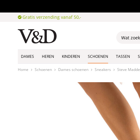
Gratis verzending vanaf 50,-
DAMES
HEREN
KINDEREN
SCHOENEN
TASSEN
Home
Schoenen
Dames schoenen
Sneakers
Steve Madde