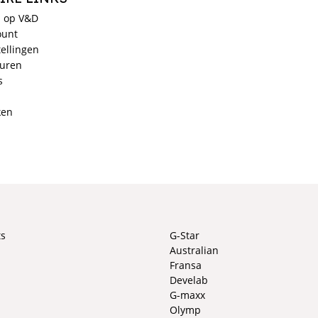
 op V&D
ount
ellingen
ouren
s
ken
ts
G-Star
Australian
Fransa
Develab
G-maxx
Olymp