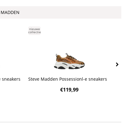
E MADDEN
nieuwe
-7%
collectie
 sneakers
Steve Madden Possessionl-e sneakers
Steve Madd
€
119,99