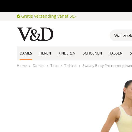
Gratis verzending vanaf 50,-
DAMES
HEREN
KINDEREN
SCHOENEN
TASSEN
Home
Dames
Tops
T-shirts
Sweaty Betty Pro racket powe