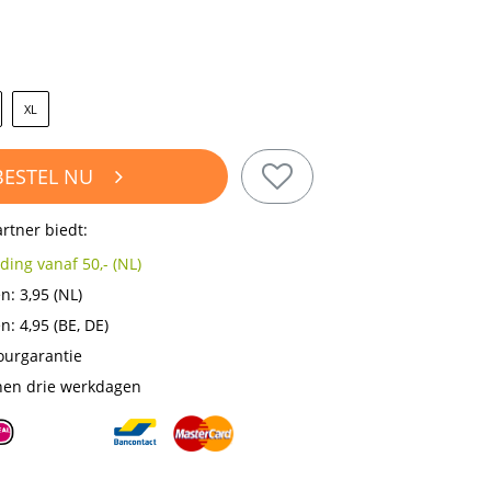
XL
BESTEL NU
rtner biedt:
Gratis verzending vanaf 50,- (NL)
en:
3,95
(NL)
en:
4,95
(BE, DE)
ourgarantie
nen drie werkdagen