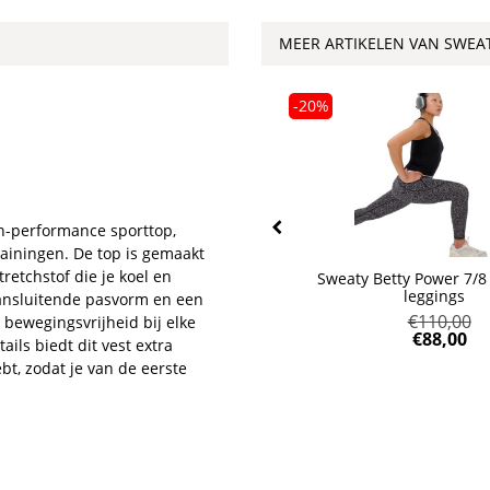
MEER ARTIKELEN VAN SWEA
-20%
-20%
gh-performance sporttop,
rainingen. De top is gemaakt
etchstof die je koel en
Sweaty Betty Athlete featherweight
Sweaty Betty Power 7/8
seamless t-shirt
leggings
 aansluitende pasvorm en een
€
55,00
€
110,00
 bewegingsvrijheid bij elke
€
44,00
€
88,00
ils biedt dit vest extra
bt, zodat je van de eerste