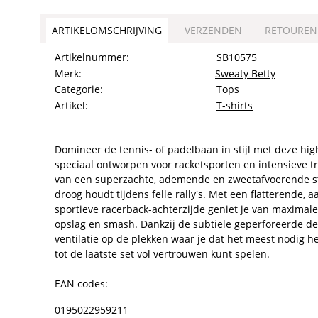
ARTIKELOMSCHRIJVING
VERZENDEN
RETOUREN
Artikelnummer:
SB10575
-20%
Merk:
Sweaty Betty
Categorie:
Tops
Artikel:
T-shirts
Domineer de tennis- of padelbaan in stijl met deze hi
speciaal ontworpen voor racketsporten en intensieve t
van een superzachte, ademende en zweetafvoerende str
Sweaty Betty Athlete seamless mid
length racer tank
droog houdt tijdens felle rally's. Met een flatterende,
€
50,00
sportieve racerback-achterzijde geniet je van maximale
€
40,00
opslag en smash. Dankzij de subtiele geperforeerde deta
ventilatie op de plekken waar je dat het meest nodig he
tot de laatste set vol vertrouwen kunt spelen.
EAN codes:
0195022959211