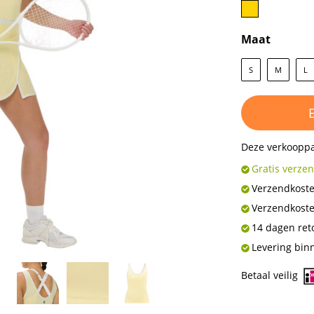
Maat
S
M
L
Deze verkooppa
Verzendkost
Verzendkost
14 dagen ret
Levering bin
Betaal veilig