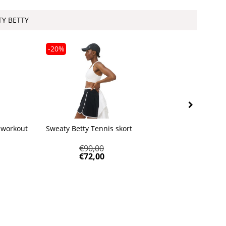
TY BETTY
-20%
-20%
 workout
Sweaty Betty Tennis skort
Sweaty Bet
€
90,00
€
72,00