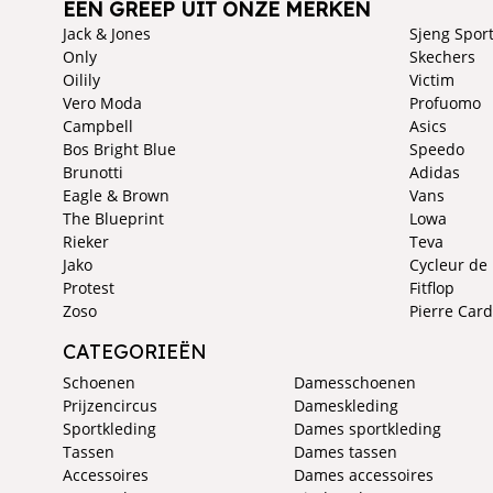
EEN GREEP UIT ONZE MERKEN
Jack & Jones
Sjeng Spor
Only
Skechers
Oilily
Victim
Vero Moda
Profuomo
Campbell
Asics
Bos Bright Blue
Speedo
Brunotti
Adidas
Eagle & Brown
Vans
The Blueprint
Lowa
Rieker
Teva
Jako
Cycleur de
Protest
Fitflop
Zoso
Pierre Card
CATEGORIEËN
Schoenen
Damesschoenen
Prijzencircus
Dameskleding
Sportkleding
Dames sportkleding
Tassen
Dames tassen
Accessoires
Dames accessoires