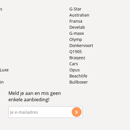
ts
G-Star
Australian
Fransa
Develab
G-maxx
Olymp
Donkervoort
Q1905
Braqeez
Cars
 Luxe
Opus
Beachlife
in
Bullboxer
Meld je aan en mis geen
enkele aanbieding!