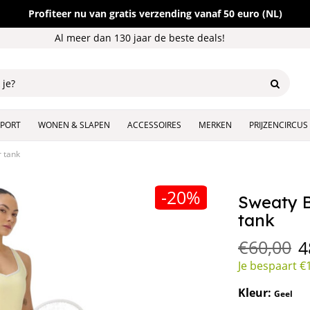
Profiteer nu van gratis verzending vanaf 50 euro (NL)
Al meer dan 130 jaar de beste deals!
SPORT
WONEN & SLAPEN
ACCESSOIRES
MERKEN
PRIJZENCIRCUS
r tank
-20%
Sweaty B
tank
€
60,00
4
Je bespaart
€
Kleur:
Geel