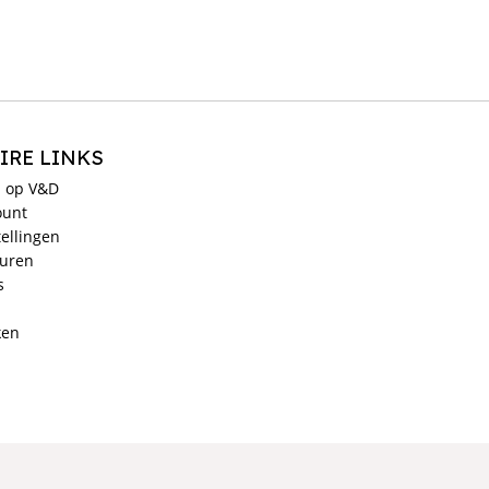
IRE LINKS
 op V&D
ount
ellingen
ouren
s
ken