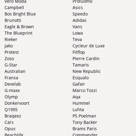
Vero Moda
Profuomo
Campbell
Asics
Bos Bright Blue
Speedo
Brunotti
Adidas
Eagle & Brown
Vans
The Blueprint
Lowa
Rieker
Teva
Jako
Cycleur de Luxe
Protest
Fitflop
Zoso
Pierre Cardin
G-Star
Tamaris
Australian
New Republic
Fransa
Esqualo
Develab
Gafair
G-maxx
Marco Tozzi
Olymp
Aqa
Donkervoort
Hummel
Q1905
Luhta
Braqeez
PS Poelman
Cars
Tony Backer
Opus
Brams Paris
Beachlife
Commander