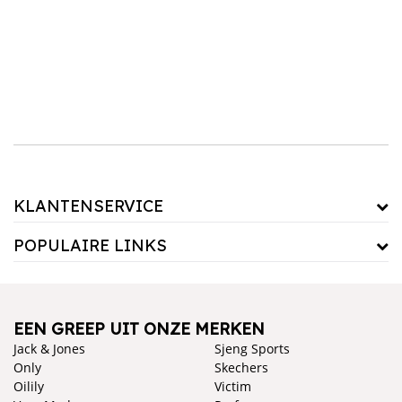
vakmanschap, zodat je er zeker van kunt zijn dat je tassen koopt die lang meegaan.
Bekijk ons assortiment kindertassen en schoolspullen en vind de perfecte items voor
jouw kind.
KLANTENSERVICE
POPULAIRE LINKS
EEN GREEP UIT ONZE MERKEN
Jack & Jones
Sjeng Sports
Only
Skechers
Oilily
Victim