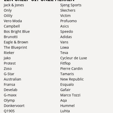
Jack & Jones
Sjeng Sports
Only
Skechers
Oilily
Victim
Vero Moda
Profuomo
Campbell
Asics
Bos Bright Blue
Speedo
Brunotti
Adidas
Eagle & Brown
Vans
The Blueprint
Lowa
Rieker
Teva
Jako
Cycleur de Luxe
Protest
Fitflop
Zoso
Pierre Cardin
G-Star
Tamaris
Australian
New Republic
Fransa
Esqualo
Develab
Gafair
G-maxx
Marco Tozzi
Olymp
Aqa
Donkervoort
Hummel
Q1905
Luhta