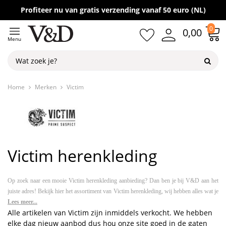
Gratis verzending vanaf 50,-
Profiteer nu van gratis verzending vanaf 50 euro (NL)
0
0,00
Menu
Home
Merken
Victim
Victim herenkleding
Op zoek naar een mooie Victim herenkleding aanbieding? Dan ben je bij V&D aan het
juiste adres! Bekijk hier het assortiment van Victim herenkleding, wij hebben alles wat je
nodig hebt om jouw garderobe compleet te maken. Laat je inspireren en geef jouw look
Lees meer...
Alle artikelen van Victim zijn inmiddels verkocht. We hebben
een upgrade!
elke dag nieuw aanbod dus hou onze site goed in de gaten