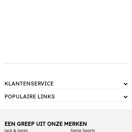
Merken zoals
Quvio
en
Clayre & Eef
staan bekend om hun innovatieve designs die
perfect passen in een badkamer die comfort en esthetiek combineert. Denk aan stijlvolle
badkameraccessoires zoals
zeepdispensers
,
handdoekhouders
en opbergmanden die
niet alleen praktisch zijn, maar ook bijdragen aan een verzorgde uitstraling. Of voeg een
vleugje luxe toe met een moderne
badmat
en decoratieve elementen die jouw badkamer
direct een frisse en unieke uitstraling geven.
Badkamer accessoires
Naast de grote en kleine details kun je ook de sfeer van jouw badkamer helemaal
afstemmen op jouw smaak met de juiste verlichting, een mooie
badkamerspiegel
en
accessoires
. Laat je inspireren door onze brede selectie badkamerproducten en creëer een
ruimte die zowel rustgevend als functioneel is.
KLANTENSERVICE
POPULAIRE LINKS
EEN GREEP UIT ONZE MERKEN
Jack & Jones
Sjeng Sports