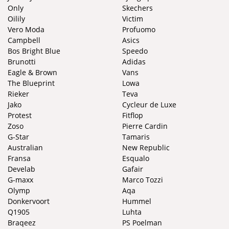
Only
Skechers
Oilily
Victim
Vero Moda
Profuomo
Campbell
Asics
Bos Bright Blue
Speedo
Brunotti
Adidas
Eagle & Brown
Vans
The Blueprint
Lowa
Rieker
Teva
Jako
Cycleur de Luxe
Protest
Fitflop
Zoso
Pierre Cardin
G-Star
Tamaris
Australian
New Republic
Fransa
Esqualo
Develab
Gafair
G-maxx
Marco Tozzi
Olymp
Aqa
Donkervoort
Hummel
Q1905
Luhta
Braqeez
PS Poelman