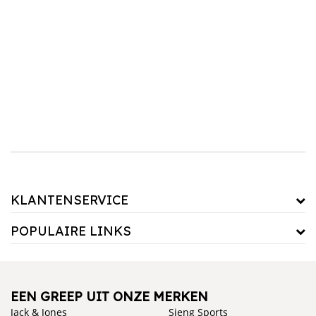
samenhangend en stijlvol badkamerinterieur. Ontdek vandaag nog ons assortiment
badtextiel en geef je badkamer een luxe uitstraling!
KLANTENSERVICE
POPULAIRE LINKS
EEN GREEP UIT ONZE MERKEN
Jack & Jones
Sjeng Sports