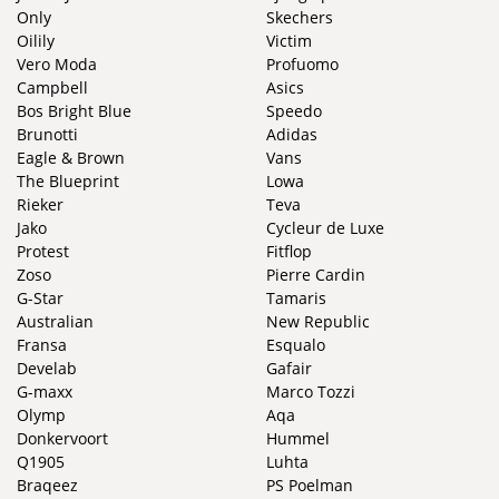
Only
Skechers
Oilily
Victim
Vero Moda
Profuomo
Campbell
Asics
Bos Bright Blue
Speedo
Brunotti
Adidas
Eagle & Brown
Vans
The Blueprint
Lowa
Rieker
Teva
Jako
Cycleur de Luxe
Protest
Fitflop
Zoso
Pierre Cardin
G-Star
Tamaris
Australian
New Republic
Fransa
Esqualo
Develab
Gafair
G-maxx
Marco Tozzi
Olymp
Aqa
Donkervoort
Hummel
Q1905
Luhta
Braqeez
PS Poelman