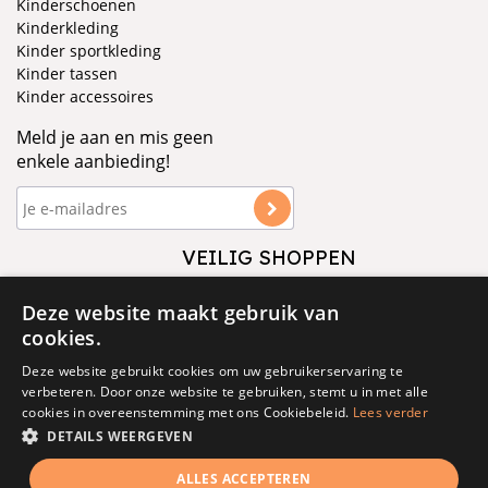
Kinderschoenen
Kinderkleding
Kinder sportkleding
Kinder tassen
Kinder accessoires
Meld je aan en mis geen
enkele aanbieding!
VEILIG SHOPPEN
VOLG ONS
Deze website maakt gebruik van
cookies.
Deze website gebruikt cookies om uw gebruikerservaring te
verbeteren. Door onze website te gebruiken, stemt u in met alle
cookies in overeenstemming met ons Cookiebeleid.
Lees verder
DETAILS WEERGEVEN
© 1877 - 2025 - V&D
ALLES ACCEPTEREN