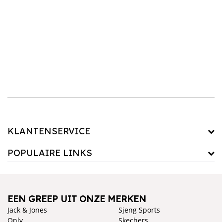
samenhangend geheel te creëren. Ontdek vandaag nog ons assortiment wastafelkranen
en geef je badkamer de upgrade die het verdient!
KLANTENSERVICE
POPULAIRE LINKS
EEN GREEP UIT ONZE MERKEN
Jack & Jones
Sjeng Sports
Only
Skechers