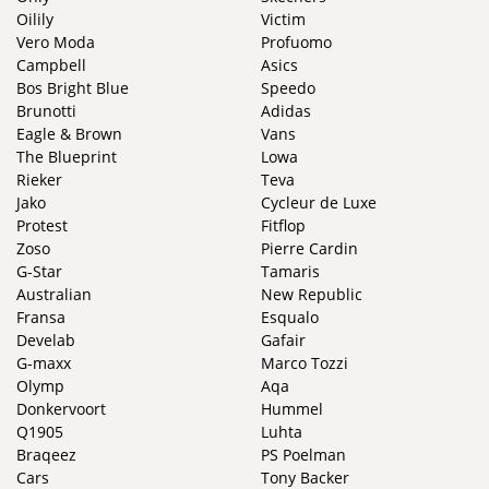
Oilily
Victim
Vero Moda
Profuomo
Campbell
Asics
Bos Bright Blue
Speedo
Brunotti
Adidas
Eagle & Brown
Vans
The Blueprint
Lowa
Rieker
Teva
Jako
Cycleur de Luxe
Protest
Fitflop
Zoso
Pierre Cardin
G-Star
Tamaris
Australian
New Republic
Fransa
Esqualo
Develab
Gafair
G-maxx
Marco Tozzi
Olymp
Aqa
Donkervoort
Hummel
Q1905
Luhta
Braqeez
PS Poelman
Cars
Tony Backer