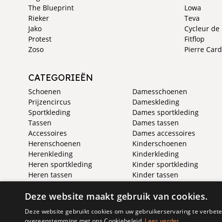
The Blueprint
Lowa
Rieker
Teva
Jako
Cycleur de
Protest
Fitflop
Zoso
Pierre Card
CATEGORIEËN
Schoenen
Damesschoenen
Prijzencircus
Dameskleding
Sportkleding
Dames sportkleding
Tassen
Dames tassen
Accessoires
Dames accessoires
Herenschoenen
Kinderschoenen
Herenkleding
Kinderkleding
Heren sportkleding
Kinder sportkleding
Heren tassen
Kinder tassen
Heren accessoires
Kinder accessoires
Deze website maakt gebruik van cookies.
Deze website gebruikt cookies om uw gebruikerservaring te verbeter
overeenstemming met ons Cookiebeleid.
Lees verder