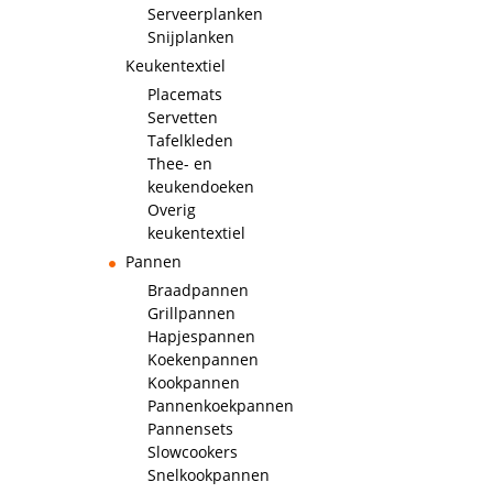
Serveerplanken
Snijplanken
Keukentextiel
Placemats
Servetten
Tafelkleden
Thee- en
keukendoeken
Overig
keukentextiel
Pannen
Braadpannen
Grillpannen
Hapjespannen
Koekenpannen
Kookpannen
Pannenkoekpannen
Pannensets
Slowcookers
Snelkookpannen