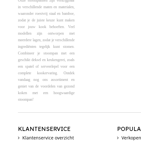
Onze stoompannen zijn verkrijgbaar
in verschillende maten en materialen,
waaronder roestvrij staal en bamboe,
zodat je de juiste keuze kunt maken
voor jouw kook behoeften. Veel
modellen zijn ontworpen met
meerdere lagen, zodat je verschillende
ingrediënten tegelijk kunt stomen.
Combineer je stoompan met een
geschikt deksel en keukengerei, zoals
een spatel of serveerlepel voor een
complete kookervaring. Ontdek
vandaag nog ons assortiment en
geniet van de voordelen van gezond
koken met een hoogwaardige
stoompan!
KLANTENSERVICE
POPULA
Klantenservice overzicht
Verkopen