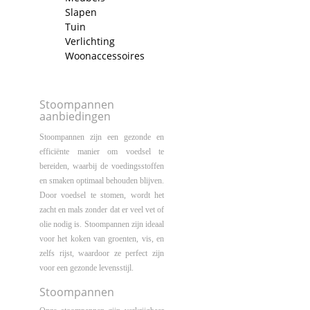
Slapen
Tuin
Verlichting
Woonaccessoires
Stoompannen
aanbiedingen
Stoompannen zijn een gezonde en
efficiënte manier om voedsel te
bereiden, waarbij de voedingsstoffen
en smaken optimaal behouden blijven.
Door voedsel te stomen, wordt het
zacht en mals zonder dat er veel vet of
olie nodig is. Stoompannen zijn ideaal
voor het koken van groenten, vis, en
zelfs rijst, waardoor ze perfect zijn
voor een gezonde levensstijl.
Stoompannen