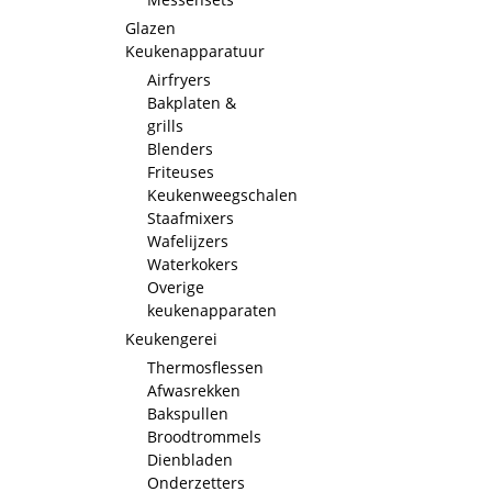
Glazen
Keukenapparatuur
Airfryers
Bakplaten &
grills
Blenders
Friteuses
Keukenweegschalen
Staafmixers
Wafelijzers
Waterkokers
Overige
keukenapparaten
Keukengerei
Thermosflessen
Afwasrekken
Bakspullen
Broodtrommels
Dienbladen
Onderzetters