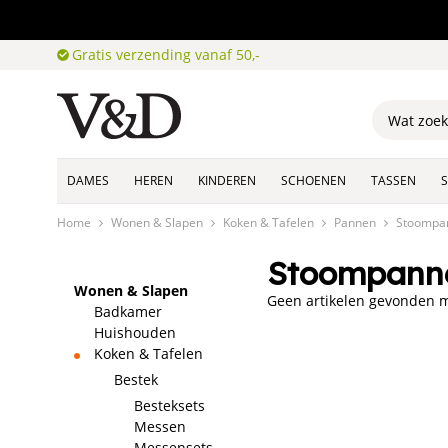
Gratis verzending vanaf 50,-
DAMES
HEREN
KINDEREN
SCHOENEN
TASSEN
Home
Wonen & Slapen
Koken & Tafelen
Pannen
Stoompa
Stoompann
Wonen & Slapen
Geen artikelen gevonden me
Badkamer
Huishouden
Koken & Tafelen
Bestek
Besteksets
Messen
Messensets