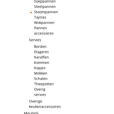
Soeppannen
Steelpannen
Stoompannen
Tajines
Wokpannen
Pannen
accessoires
Servies
Borden
Etageres
Karaffen
Kommen
Kopjes
Mokken
Schalen
Theepotten
Overig
servies
Overige
keukenaccessoires
Meubels