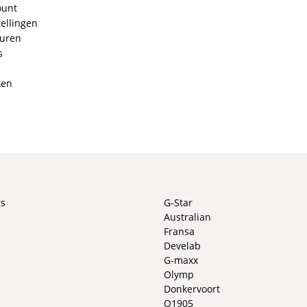
ount
ellingen
ouren
s
ken
ts
G-Star
Australian
Fransa
Develab
G-maxx
Olymp
Donkervoort
Q1905