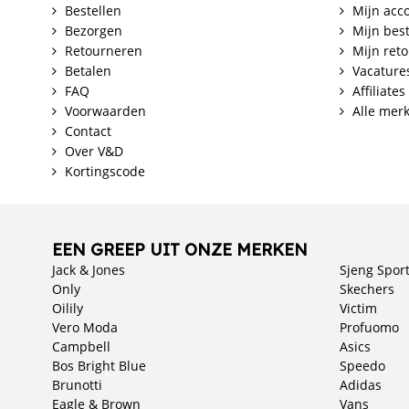
Bestellen
Mijn acc
Bezorgen
Mijn best
Retourneren
Mijn ret
Betalen
Vacature
FAQ
Affiliates
Voorwaarden
Alle mer
Contact
Over V&D
Kortingscode
EEN GREEP UIT ONZE MERKEN
Jack & Jones
Sjeng Spor
Only
Skechers
Oilily
Victim
Vero Moda
Profuomo
Campbell
Asics
Bos Bright Blue
Speedo
Brunotti
Adidas
Eagle & Brown
Vans