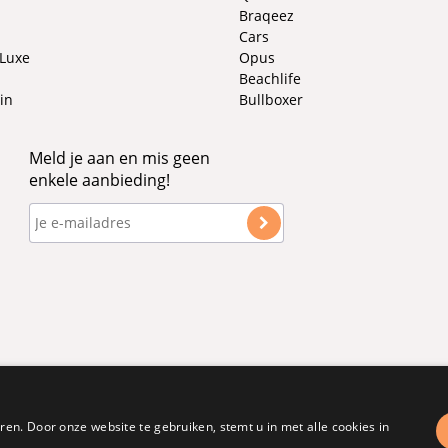
Braqeez
Cars
 Luxe
Opus
Beachlife
in
Bullboxer
Meld je aan en mis geen
enkele aanbieding!
en. Door onze website te gebruiken, stemt u in met alle cookies in