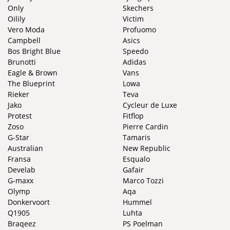
Only
Skechers
Oilily
Victim
Vero Moda
Profuomo
Campbell
Asics
Bos Bright Blue
Speedo
Brunotti
Adidas
Eagle & Brown
Vans
The Blueprint
Lowa
Rieker
Teva
Jako
Cycleur de Luxe
Protest
Fitflop
Zoso
Pierre Cardin
G-Star
Tamaris
Australian
New Republic
Fransa
Esqualo
Develab
Gafair
G-maxx
Marco Tozzi
Olymp
Aqa
Donkervoort
Hummel
Q1905
Luhta
Braqeez
PS Poelman